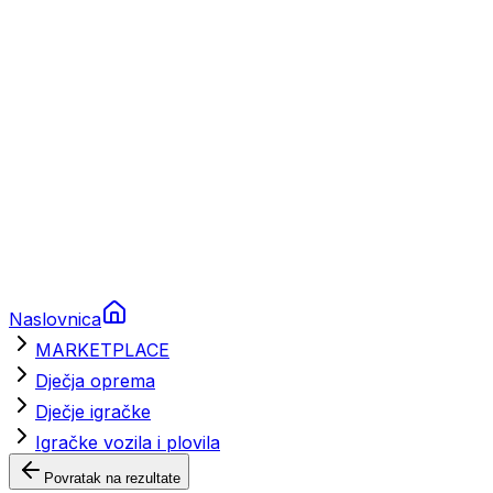
Brodski rezervni dijelovi
Nautička oprema
Brodski motori
Turizam
Apartmani
Sobe
Kuće za odmor
Aranžmani
Naslovnica
MARKETPLACE
Dječja oprema
Dječje igračke
Igračke vozila i plovila
Povratak na rezultate