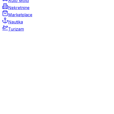
Auto Moto
Nekretnine
Marketplace
Nautika
Turizam
Auto Moto
Rabljeni automobili
Novi automobili
Motocikli / motori
Gospodarska vozila
Rezervni dijelovi i oprema
Kamperi i kamp prikolice
Oldtimeri
Karambolirani automobili