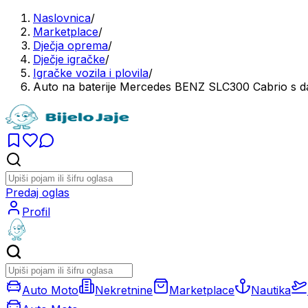
Naslovnica
/
Marketplace
/
Dječja oprema
/
Dječje igračke
/
Igračke vozila i plovila
/
Auto na baterije Mercedes BENZ SLC300 Cabrio s dalj
Predaj oglas
Profil
Auto Moto
Nekretnine
Marketplace
Nautika