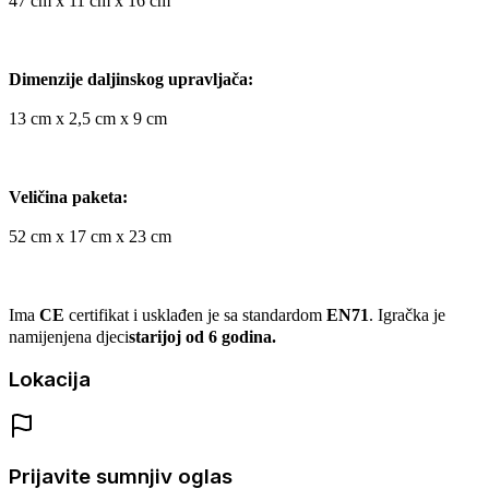
47 cm x 11 cm x 16 cm
Dimenzije daljinskog upravljača:
13 cm x 2,5 cm x 9 cm
Veličina paketa:
52 cm x 17 cm x 23 cm
Ima
CE
certifikat i usklađen je sa standardom
EN71
. Igračka je
namijenjena djeci
starijoj od 6 godina.
Lokacija
Prijavite sumnjiv oglas