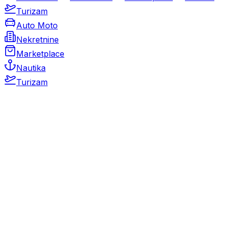
Turizam
Auto Moto
Nekretnine
Marketplace
Nautika
Turizam
Auto Moto
Rabljeni automobili
Novi automobili
Motocikli / motori
Gospodarska vozila
Rezervni dijelovi i oprema
Kamperi i kamp prikolice
Oldtimeri