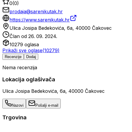
0
(
0
)
prodaja@sarenikutak.hr
https://www.sarenikutak.hr
Ulica Josipa Bedekovića, 6a, 40000 Čakovec
Član od
26. 09. 2024.
10279
oglasa
Prikaži sve oglase
(
10279
)
Recenzije
Dodaj
Nema recenzija
Lokacija oglašivača
Ulica Josipa Bedekovića, 6a, 40000 Čakovec
Nazovi
Pošalji e-mail
Trgovina