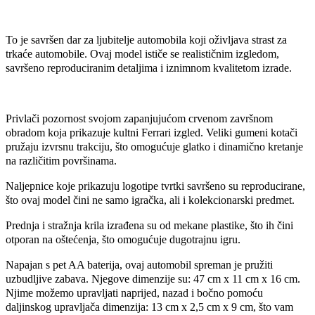
To je savršen dar za ljubitelje automobila koji oživljava strast za
trkaće automobile. Ovaj model ističe se realističnim izgledom,
savršeno reproduciranim detaljima i iznimnom kvalitetom izrade.
Privlači pozornost svojom zapanjujućom crvenom završnom
obradom koja prikazuje kultni Ferrari izgled. Veliki gumeni kotači
pružaju izvrsnu trakciju, što omogućuje glatko i dinamično kretanje
na različitim površinama.
Naljepnice koje prikazuju logotipe tvrtki savršeno su reproducirane,
što ovaj model čini ne samo igračka, ali i kolekcionarski predmet.
Prednja i stražnja krila izrađena su od mekane plastike, što ih čini
otporan na oštećenja, što omogućuje dugotrajnu igru.
Napajan s pet AA baterija, ovaj automobil spreman je pružiti
uzbudljive zabava. Njegove dimenzije su: 47 cm x 11 cm x 16 cm.
Njime možemo upravljati naprijed, nazad i bočno pomoću
daljinskog upravljača dimenzija: 13 cm x 2,5 cm x 9 cm, što vam