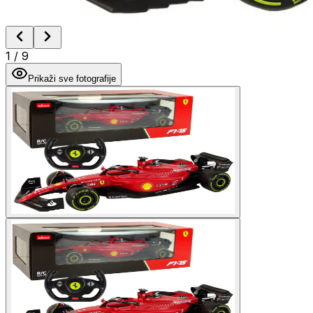
1
/
9
Prikaži sve fotografije