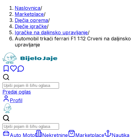
Naslovnica
/
Marketplace
/
Dječja oprema
/
Dječje igračke
/
Igračke na daljinsko upravljanje
/
Automobil trkaći ferrari F1 1:12 Crveni na daljinsko
upravljanje
Predaj oglas
Profil
Auto Moto
Nekretnine
Marketplace
Nautika