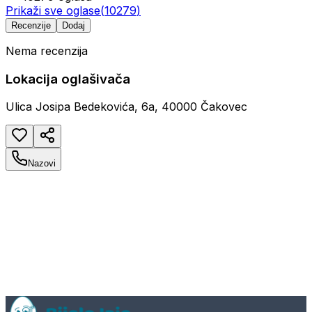
Prikaži sve oglase
(
10279
)
Recenzije
Dodaj
Nema recenzija
Lokacija oglašivača
Ulica Josipa Bedekovića, 6a, 40000 Čakovec
Nazovi