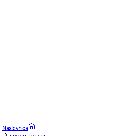
Nautika
Plovila
Charter
Prikolice za plovila
Brodski rezervni dijelovi
Nautička oprema
Brodski motori
Turizam
Apartmani
Sobe
Kuće za odmor
Aranžmani
Naslovnica