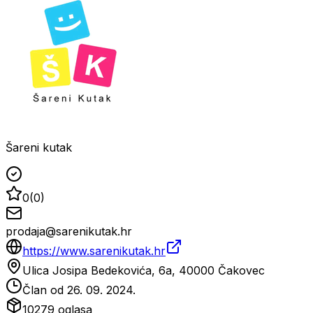
Šareni kutak
0
(
0
)
prodaja@sarenikutak.hr
https://www.sarenikutak.hr
Ulica Josipa Bedekovića, 6a, 40000 Čakovec
Član od
26. 09. 2024.
10279
oglasa