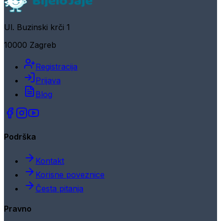
Ul. Buzinski krči 1
10000 Zagreb
Registracija
Prijava
Blog
Podrška
Kontakt
Korisne poveznice
Česta pitanja
Pravno