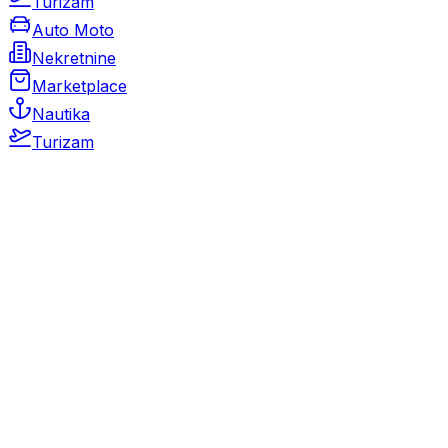
Turizam
Auto Moto
Nekretnine
Marketplace
Nautika
Turizam
Auto Moto
Rabljeni automobili
Novi automobili
Motocikli / motori
Gospodarska vozila
Rezervni dijelovi i oprema
Kamperi i kamp prikolice
Oldtimeri
Karambolirani automobili