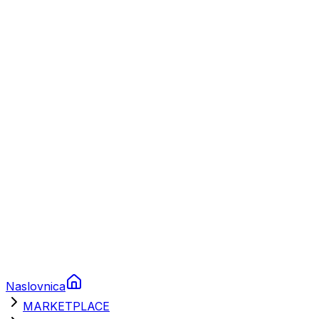
Plovila
Charter
Prikolice za plovila
Brodski rezervni dijelovi
Nautička oprema
Brodski motori
Turizam
Apartmani
Sobe
Kuće za odmor
Aranžmani
Naslovnica
MARKETPLACE