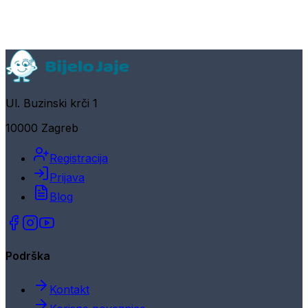
Ul. Buzinski krči 1
10000 Zagreb
Registracija
Prijava
Blog
Podrška
Kontakt