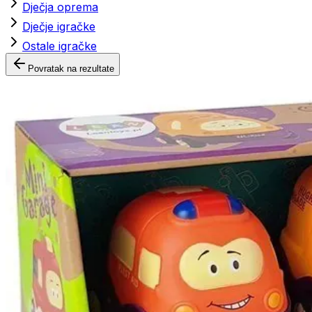
Dječja oprema
Dječje igračke
Ostale igračke
Povratak na rezultate