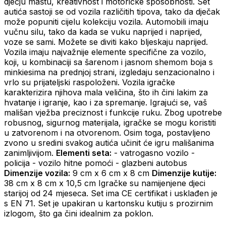
dječju maštu, kreativnost i motoričke sposobnosti. Set
autića sastoji se od vozila različitih tipova, tako da dječak
može popuniti cijelu kolekciju vozila. Automobili imaju
vučnu silu, tako da kada se vuku naprijed i naprijed,
voze se sami. Možete se diviti kako bljeskaju naprijed.
Vozila imaju najvažnije elemente specifične za vozilo,
koji, u kombinaciji sa šarenom i jasnom shemom boja s
minkiesima na prednjoj strani, izgledaju senzacionalno i
vrlo su prijateljski raspoloženi. Vozila igračke
karakterizira njihova mala veličina, što ih čini lakim za
hvatanje i igranje, kao i za spremanje. Igrajući se, vaš
mališan vježba preciznost i funkcije ruku. Zbog upotrebe
robusnog, sigurnog materijala, igračke se mogu koristiti
u zatvorenom i na otvorenom. Osim toga, postavljeno
zvono u sredini svakog autića učinit će igru ​​mališanima
zanimljivijom.
Elementi seta:
- vatrogasno vozilo -
policija - vozilo hitne pomoći - glazbeni autobus
Dimenzije vozila:
9 cm x 6 cm x 8 cm
Dimenzije kutije:
38 cm x 8 cm x 10,5 cm Igračke su namijenjene djeci
starijoj od 24 mjeseca. Set ima CE certifikat i usklađen je
s EN 71. Set je upakiran u kartonsku kutiju s prozirnim
izlogom, što ga čini idealnim za poklon.