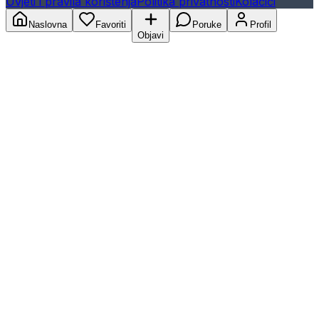
Uvjeti i pravila korištenja
Politika privatnosti
Kolačići
Naslovna
Favoriti
Poruke
Profil
Objavi