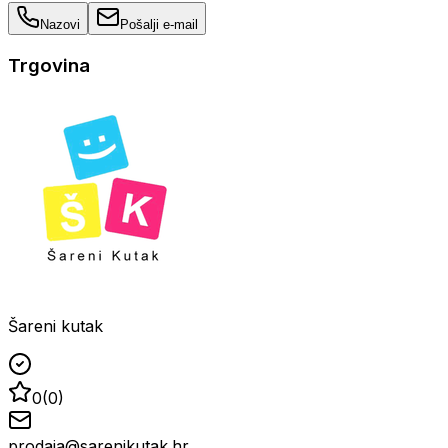
Nazovi
Pošalji e-mail
Trgovina
Šareni kutak
0
(
0
)
prodaja@sarenikutak.hr