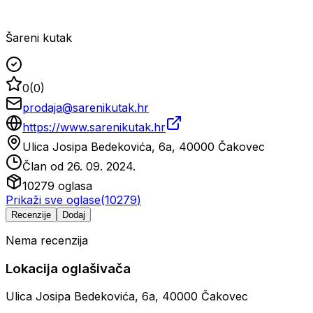
Šareni kutak
0
(
0
)
prodaja@sarenikutak.hr
https://www.sarenikutak.hr
Ulica Josipa Bedekovića, 6a, 40000 Čakovec
Član od
26. 09. 2024.
10279
oglasa
Prikaži sve oglase
(
10279
)
Recenzije
Dodaj
Nema recenzija
Lokacija oglašivača
Ulica Josipa Bedekovića, 6a, 40000 Čakovec