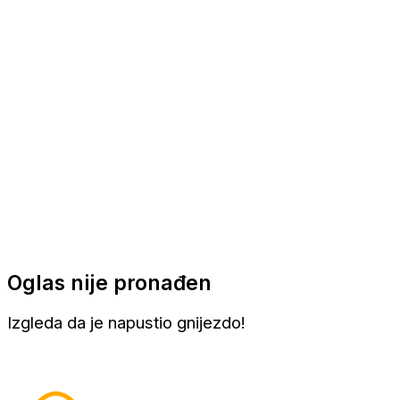
Apartmani
Sobe
Kuće za odmor
Aranžmani
Oglas nije pronađen
Izgleda da je napustio gnijezdo!