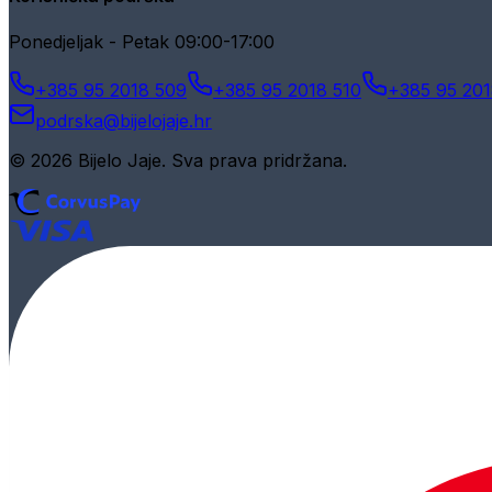
Ponedjeljak - Petak 09:00-17:00
+385 95 2018 509
+385 95 2018 510
+385 95 201
podrska@bijelojaje.hr
© 2026 Bijelo Jaje. Sva prava pridržana.