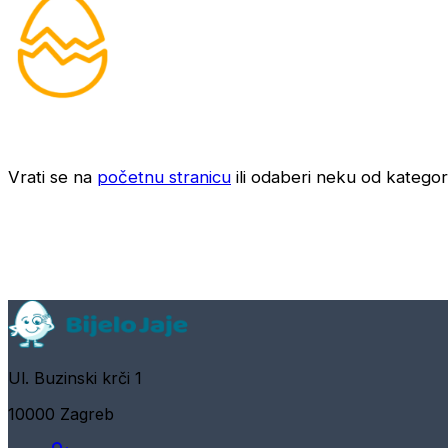
Vrati se na
početnu stranicu
ili odaberi neku od kategori
Ul. Buzinski krči 1
10000 Zagreb