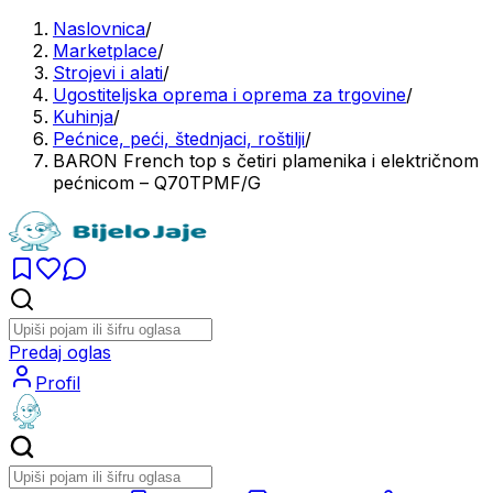
Naslovnica
/
Marketplace
/
Strojevi i alati
/
Ugostiteljska oprema i oprema za trgovine
/
Kuhinja
/
Pećnice, peći, štednjaci, roštilji
/
BARON French top s četiri plamenika i električnom
pećnicom – Q70TPMF/G
Predaj oglas
Profil