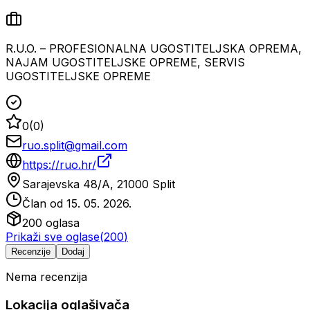
R.U.O. – PROFESIONALNA UGOSTITELJSKA OPREMA,
NAJAM UGOSTITELJSKE OPREME, SERVIS
UGOSTITELJSKE OPREME
0
(
0
)
ruo.split@gmail.com
https://ruo.hr/
Sarajevska 48/A, 21000 Split
Član od
15. 05. 2026.
200
oglasa
Prikaži sve oglase
(
200
)
Recenzije
Dodaj
Nema recenzija
Lokacija oglašivača