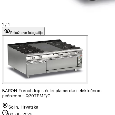
1
/
1
Prikaži sve fotografije
BARON French top s četiri plamenika i električnom
pećnicom – Q70TPMF/G
Solin, Hrvatska
02. 06. 2026.