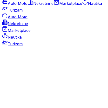
Auto Moto
Nekretnine
Marketplace
Nautika
Turizam
Auto Moto
Nekretnine
Marketplace
Nautika
Turizam
Auto Moto
Rabljeni automobili
Novi automobili
Motocikli / motori
Gospodarska vozila
Rezervni dijelovi i oprema
Kamperi i kamp prikolice