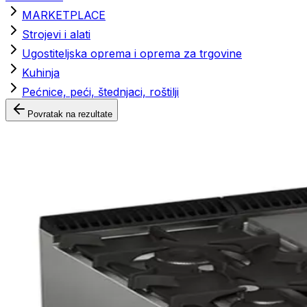
MARKETPLACE
Strojevi i alati
Ugostiteljska oprema i oprema za trgovine
Kuhinja
Pećnice, peći, štednjaci, roštilji
Povratak na rezultate