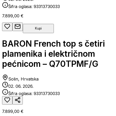
Šifra oglasa:
93313730033
7.899,00 €
Kupi
BARON French top s četiri
plamenika i električnom
pećnicom – Q70TPMF/G
Solin, Hrvatska
02. 06. 2026.
Šifra oglasa:
93313730033
7.899,00 €