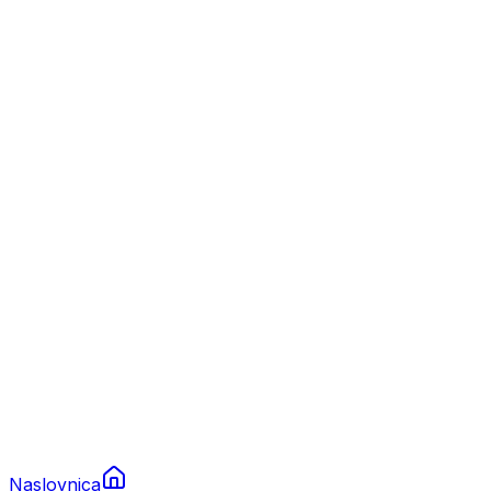
Nautika
Plovila
Charter
Prikolice za plovila
Brodski rezervni dijelovi
Nautička oprema
Brodski motori
Turizam
Apartmani
Sobe
Kuće za odmor
Aranžmani
Naslovnica