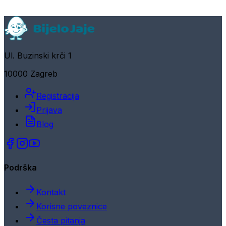
Ul. Buzinski krči 1
10000 Zagreb
Registracija
Prijava
Blog
Podrška
Kontakt
Korisne poveznice
Česta pitanja