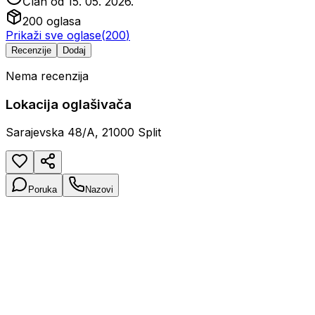
Član od
15. 05. 2026.
200
oglasa
Prikaži sve oglase
(
200
)
Recenzije
Dodaj
Nema recenzija
Lokacija oglašivača
Sarajevska 48/A, 21000 Split
Poruka
Nazovi