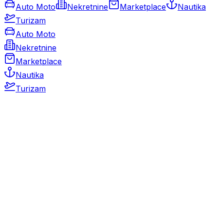
Auto Moto
Nekretnine
Marketplace
Nautika
Turizam
Auto Moto
Nekretnine
Marketplace
Nautika
Turizam
Auto Moto
Rabljeni automobili
Novi automobili
Motocikli / motori
Gospodarska vozila
Rezervni dijelovi i oprema
Kamperi i kamp prikolice