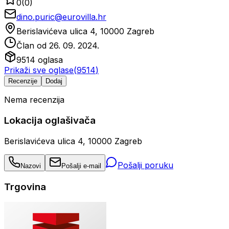
0
(
0
)
dino.puric@eurovilla.hr
Berislavićeva ulica 4, 10000 Zagreb
Član od
26. 09. 2024.
9514
oglasa
Prikaži sve oglase
(
9514
)
Recenzije
Dodaj
Nema recenzija
Lokacija oglašivača
Berislavićeva ulica 4, 10000 Zagreb
Pošalji poruku
Nazovi
Pošalji e-mail
Trgovina