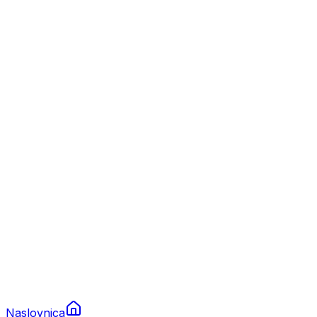
Nautika
Plovila
Charter
Prikolice za plovila
Brodski rezervni dijelovi
Nautička oprema
Brodski motori
Turizam
Apartmani
Sobe
Kuće za odmor
Aranžmani
Naslovnica