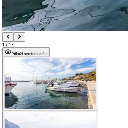
1
/
17
Prikaži sve fotografije