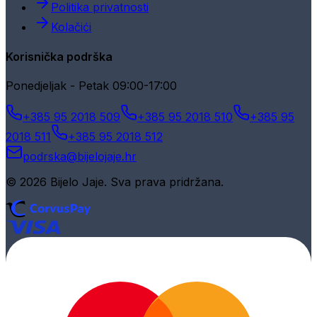
Politika privatnosti
Kolačići
Korisnička podrška
Ponedjeljak - Petak 09:00-17:00
+385 95 2018 509
+385 95 2018 510
+385 95
2018 511
+385 95 2018 512
podrska@bijelojaje.hr
© 2026 Bijelo Jaje. Sva prava pridržana.