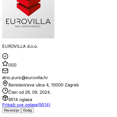
EUROVILLA d.o.o.
0
(
0
)
dino.puric@eurovilla.hr
Berislavićeva ulica 4, 10000 Zagreb
Član od
26. 09. 2024.
9514
oglasa
Prikaži sve oglase
(
9514
)
Recenzije
Dodaj