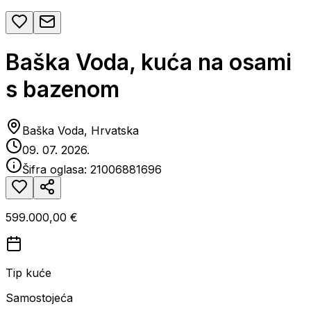
Baška Voda, kuća na osami
s bazenom
Baška Voda, Hrvatska
09. 07. 2026.
Šifra oglasa:
21006881696
599.000,00 €
Tip kuće
Samostojeća