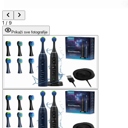
1
/
9
Prikaži sve fotografije