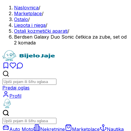
Naslovnica
/
Marketplace
/
Ostalo
/
Ljepota i njega
/
Ostali kozmetički aparati
/
Berdsen Galaxy Duo Sonic četkica za zube, set od
2 komada
Predaj oglas
Profil
Auto Moto
Nekretnine
Marketplace
Nautika