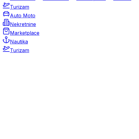
Turizam
Auto Moto
Nekretnine
Marketplace
Nautika
Turizam
Auto Moto
Rabljeni automobili
Novi automobili
Motocikli / motori
Gospodarska vozila
Rezervni dijelovi i oprema
Kamperi i kamp prikolice
Oldtimeri