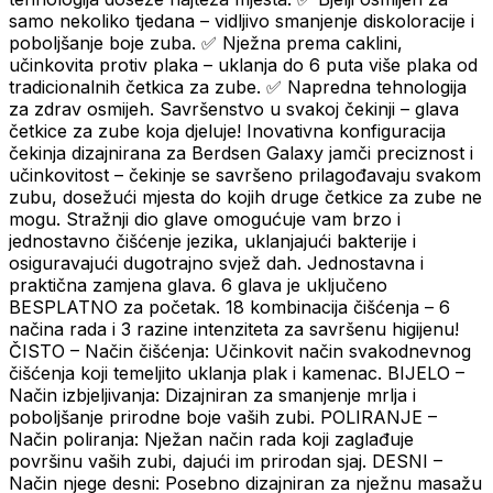
samo nekoliko tjedana – vidljivo smanjenje diskoloracije i
poboljšanje boje zuba. ✅ Nježna prema caklini,
učinkovita protiv plaka – uklanja do 6 puta više plaka od
tradicionalnih četkica za zube. ✅ Napredna tehnologija
za zdrav osmijeh. Savršenstvo u svakoj čekinji – glava
četkice za zube koja djeluje! Inovativna konfiguracija
čekinja dizajnirana za Berdsen Galaxy jamči preciznost i
učinkovitost – čekinje se savršeno prilagođavaju svakom
zubu, dosežući mjesta do kojih druge četkice za zube ne
mogu. Stražnji dio glave omogućuje vam brzo i
jednostavno čišćenje jezika, uklanjajući bakterije i
osiguravajući dugotrajno svjež dah. Jednostavna i
praktična zamjena glava. 6 glava je uključeno
BESPLATNO za početak. 18 kombinacija čišćenja – 6
načina rada i 3 razine intenziteta za savršenu higijenu!
ČISTO – Način čišćenja: Učinkovit način svakodnevnog
čišćenja koji temeljito uklanja plak i kamenac. BIJELO –
Način izbjeljivanja: Dizajniran za smanjenje mrlja i
poboljšanje prirodne boje vaših zubi. POLIRANJE –
Način poliranja: Nježan način rada koji zaglađuje
površinu vaših zubi, dajući im prirodan sjaj. DESNI –
Način njege desni: Posebno dizajniran za nježnu masažu