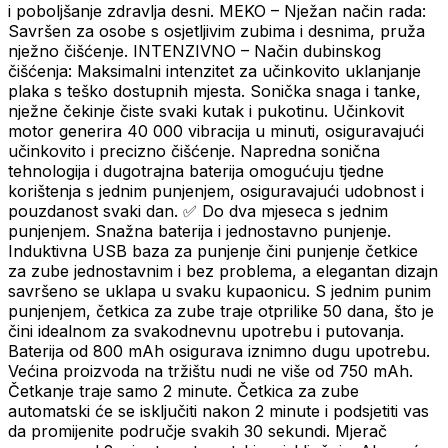
i poboljšanje zdravlja desni. MEKO – Nježan način rada:
Savršen za osobe s osjetljivim zubima i desnima, pruža
nježno čišćenje. INTENZIVNO – Način dubinskog
čišćenja: Maksimalni intenzitet za učinkovito uklanjanje
plaka s teško dostupnih mjesta. Sonička snaga i tanke,
nježne čekinje čiste svaki kutak i pukotinu. Učinkovit
motor generira 40 000 vibracija u minuti, osiguravajući
učinkovito i precizno čišćenje. Napredna sonična
tehnologija i dugotrajna baterija omogućuju tjedne
korištenja s jednim punjenjem, osiguravajući udobnost i
pouzdanost svaki dan. ✅ Do dva mjeseca s jednim
punjenjem. Snažna baterija i jednostavno punjenje.
Induktivna USB baza za punjenje čini punjenje četkice
za zube jednostavnim i bez problema, a elegantan dizajn
savršeno se uklapa u svaku kupaonicu. S jednim punim
punjenjem, četkica za zube traje otprilike 50 dana, što je
čini idealnom za svakodnevnu upotrebu i putovanja.
Baterija od 800 mAh osigurava iznimno dugu upotrebu.
Većina proizvoda na tržištu nudi ne više od 750 mAh.
Četkanje traje samo 2 minute. Četkica za zube
automatski će se isključiti nakon 2 minute i podsjetiti vas
da promijenite područje svakih 30 sekundi. Mjerač