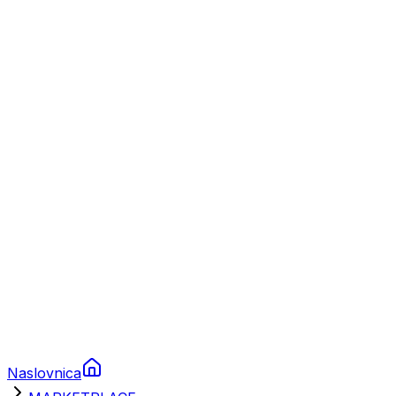
Nautika
Plovila
Charter
Prikolice za plovila
Brodski rezervni dijelovi
Nautička oprema
Brodski motori
Turizam
Apartmani
Sobe
Kuće za odmor
Aranžmani
Naslovnica