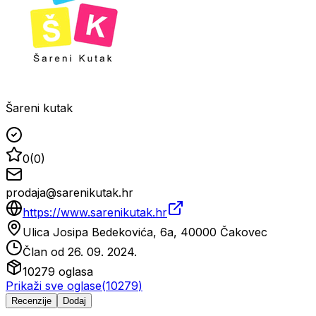
Šareni kutak
0
(
0
)
prodaja@sarenikutak.hr
https://www.sarenikutak.hr
Ulica Josipa Bedekovića, 6a, 40000 Čakovec
Član od
26. 09. 2024.
10279
oglasa
Prikaži sve oglase
(
10279
)
Recenzije
Dodaj