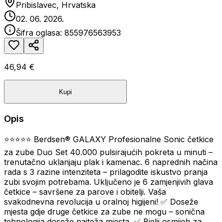
Pribislavec, Hrvatska
02. 06. 2026.
Šifra oglasa:
855976563953
46,94 €
Kupi
Opis
⭐⭐⭐⭐⭐ Berdsen® GALAXY Profesionalne Sonic četkice
za zube Duo Set 40.000 pulsirajućih pokreta u minuti –
trenutačno uklanjaju plak i kamenac. 6 naprednih načina
rada s 3 razine intenziteta – prilagodite iskustvo pranja
zubi svojim potrebama. Uključeno je 6 zamjenjivih glava
četkice – savršene za parove i obitelji. Vaša
svakodnevna revolucija u oralnoj higijeni! ✅ Doseže
mjesta gdje druge četkice za zube ne mogu – sonična
tehnologija doseže najteža mjesta. ✅ Bjelji osmijeh za