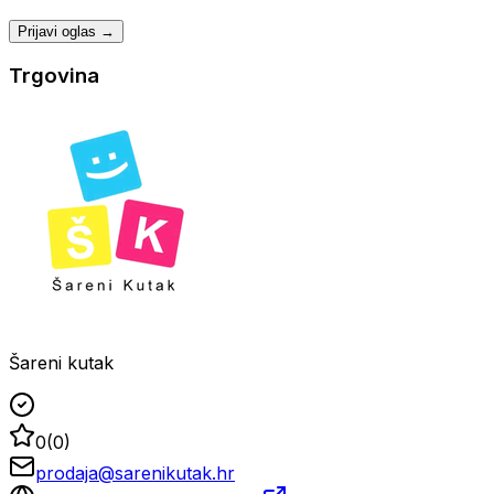
Prijavi oglas →
Trgovina
Šareni kutak
0
(
0
)
prodaja@sarenikutak.hr