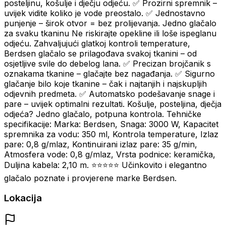
posteljinu, košulje i dječju odjeću. ✅ Prozirni spremnik –
uvijek vidite koliko je vode preostalo. ✅ Jednostavno
punjenje – širok otvor = bez prolijevanja. Jedno glačalo
za svaku tkaninu Ne riskirajte opekline ili loše ispeglanu
odjeću. Zahvaljujući glatkoj kontroli temperature,
Berdsen glačalo se prilagođava svakoj tkanini – od
osjetljive svile do debelog lana. ✅ Precizan brojčanik s
oznakama tkanine – glačajte bez nagađanja. ✅ Sigurno
glačanje bilo koje tkanine – čak i najtanjih i najskupljih
odjevnih predmeta. ✅ Automatsko podešavanje snage i
pare – uvijek optimalni rezultati. Košulje, posteljina, dječja
odjeća? Jedno glačalo, potpuna kontrola. Tehničke
specifikacije: Marka: Berdsen, Snaga: 3000 W, Kapacitet
spremnika za vodu: 350 ml, Kontrola temperature, Izlaz
pare: 0,8 g/mlaz, Kontinuirani izlaz pare: 35 g/min,
Atmosfera vode: 0,8 g/mlaz, Vrsta podnice: keramička,
Duljina kabela: 2,10 m. ⭐⭐⭐⭐⭐ Učinkovito i elegantno
glačalo poznate i provjerene marke Berdsen.
Lokacija