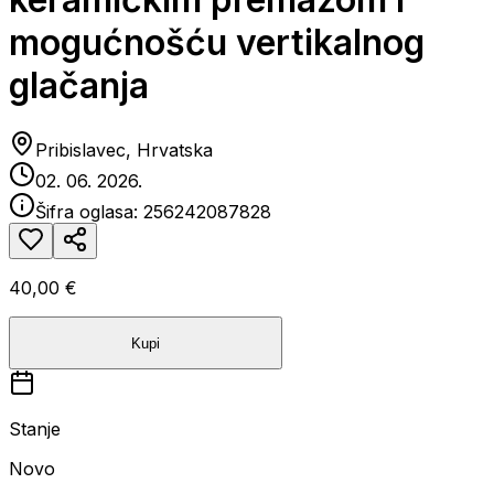
mogućnošću vertikalnog
glačanja
Pribislavec, Hrvatska
02. 06. 2026.
Šifra oglasa:
256242087828
40,00 €
Kupi
Stanje
Novo