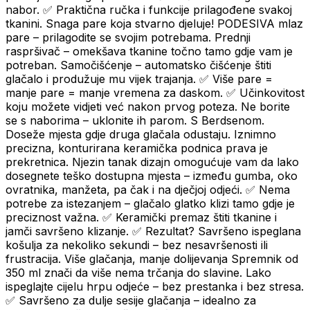
nabor. ✅ Praktična ručka i funkcije prilagođene svakoj
tkanini. Snaga pare koja stvarno djeluje! PODESIVA mlaz
pare – prilagodite se svojim potrebama. Prednji
raspršivač – omekšava tkanine točno tamo gdje vam je
potreban. Samočišćenje – automatsko čišćenje štiti
glačalo i produžuje mu vijek trajanja. ✅ Više pare =
manje pare = manje vremena za daskom. ✅ Učinkovitost
koju možete vidjeti već nakon prvog poteza. Ne borite
se s naborima – uklonite ih parom. S Berdsenom.
Doseže mjesta gdje druga glačala odustaju. Iznimno
precizna, konturirana keramička podnica prava je
prekretnica. Njezin tanak dizajn omogućuje vam da lako
dosegnete teško dostupna mjesta – između gumba, oko
ovratnika, manžeta, pa čak i na dječjoj odjeći. ✅ Nema
potrebe za istezanjem – glačalo glatko klizi tamo gdje je
preciznost važna. ✅ Keramički premaz štiti tkanine i
jamči savršeno klizanje. ✅ Rezultat? Savršeno ispeglana
košulja za nekoliko sekundi – bez nesavršenosti ili
frustracija. Više glačanja, manje dolijevanja Spremnik od
350 ml znači da više nema trčanja do slavine. Lako
ispeglajte cijelu hrpu odjeće – bez prestanka i bez stresa.
✅ Savršeno za dulje sesije glačanja – idealno za