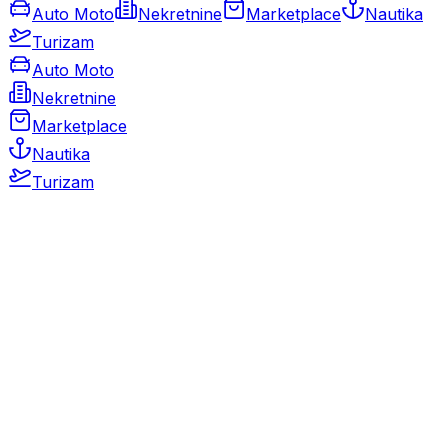
Auto Moto
Nekretnine
Marketplace
Nautika
Turizam
Auto Moto
Nekretnine
Marketplace
Nautika
Turizam
Auto Moto
Rabljeni automobili
Novi automobili
Motocikli / motori
Gospodarska vozila
Rezervni dijelovi i oprema
Kamperi i kamp prikolice