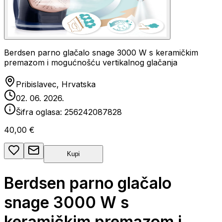
Berdsen parno glačalo snage 3000 W s keramičkim
premazom i mogućnošću vertikalnog glačanja
Pribislavec, Hrvatska
02. 06. 2026.
Šifra oglasa:
256242087828
40,00 €
Kupi
Berdsen parno glačalo
snage 3000 W s
keramičkim premazom i