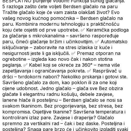
BESPLATNO punjenje vodom! Funkcija suhog glačanja.
5 razloga zašto ćete voljeti Berdsen glačalo na paru
Tražite glačalo koje će vam zaista olakšati život? Evo
vašeg novog kućnog pomoćnika – Berdsen glačalo na
paru. Kombinira modernu tehnologiju s praktičnošću
koju ćete osjetiti od prve upotrebe. ✅ Keramička podloga
za glačanje s mikrokanalima – savršeno raspoređuje
paru, čineći glačanje bržim i učinkovitijim. ✅ Automatsko
isključivanje – zaboravite na stres izlaska iz kuće i
nesigurnosti jeste li ga isključili. ✅ Premaz otporan na
ogrebotine – izgleda kao novo čak i nakon stotina
peglanja. ✅ Kabel koji se okreće za 360° – nema više
zapetljavanja i ograničavanja pokreta. ✅ Raspršivač u
dršci – tvrdokorni nabori? Nekoliko prskanja i gotovi ste.
Savršeno glačalo za dom, kao poklon ili za one koji
cijene udobnost. Jedno glačalo – glača sve Bez obzira
glačate li elegantnu radnu košulju, debele zavjese,
lanene hlače ili posteljinu – Berdsen glačalo se nosi sa
svakom tkaninom. Bez progorijevanja, bez stresa, bez
kompromisa. Osjetljive tkanine? Savršena temperatura i
kontrolirani izlaz pare. Zavjese i draperije? Glačalo
spremno za vertikalni rad – čak i bez daske. Posteljina i
posteljina? Snaga pare brzo će i učinkovito izgladiti svaki