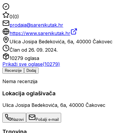
0
(
0
)
prodaja@sarenikutak.hr
https://www.sarenikutak.hr
Ulica Josipa Bedekovića, 6a, 40000 Čakovec
Član od
26. 09. 2024.
10279
oglasa
Prikaži sve oglase
(
10279
)
Recenzije
Dodaj
Nema recenzija
Lokacija oglašivača
Ulica Josipa Bedekovića, 6a, 40000 Čakovec
Nazovi
Pošalji e-mail
Trgovina