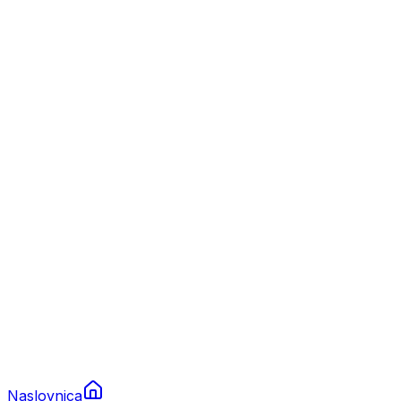
Nautika
Plovila
Charter
Prikolice za plovila
Brodski rezervni dijelovi
Nautička oprema
Brodski motori
Turizam
Apartmani
Sobe
Kuće za odmor
Aranžmani
Naslovnica