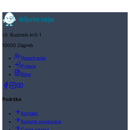
Ul. Buzinski krči 1
10000 Zagreb
Registracija
Prijava
Blog
Podrška
Kontakt
Korisne poveznice
Česta pitanja