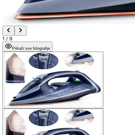
1
/
9
Prikaži sve fotografije