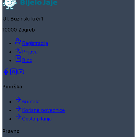
Ul. Buzinski krči 1
10000 Zagreb
Registracija
Prijava
Blog
Podrška
Kontakt
Korisne poveznice
Česta pitanja
Pravno