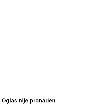
Nautička oprema
Brodski motori
Turizam
Apartmani
Sobe
Kuće za odmor
Aranžmani
Oglas nije pronađen