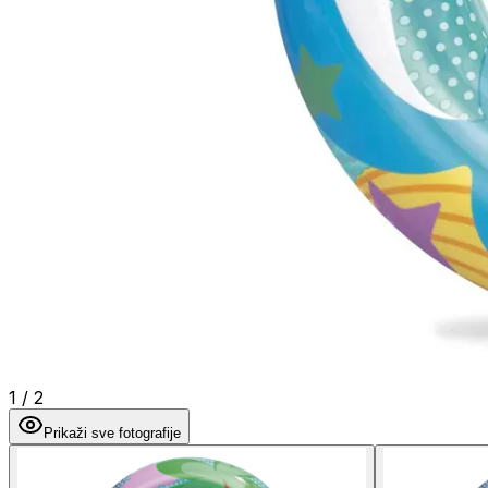
1
/
2
Prikaži sve fotografije