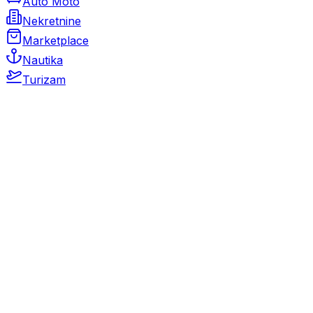
Auto Moto
Nekretnine
Marketplace
Nautika
Turizam
Auto Moto
Rabljeni automobili
Novi automobili
Motocikli / motori
Gospodarska vozila
Rezervni dijelovi i oprema
Kamperi i kamp prikolice
Oldtimeri
Karambolirani automobili