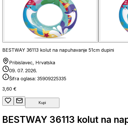
BESTWAY 36113 kolut na napuhavanje 51cm dupini
Pribislavec, Hrvatska
09. 07. 2026.
Šifra oglasa:
35909225335
3,60 €
Kupi
BESTWAY 36113 kolut na nap