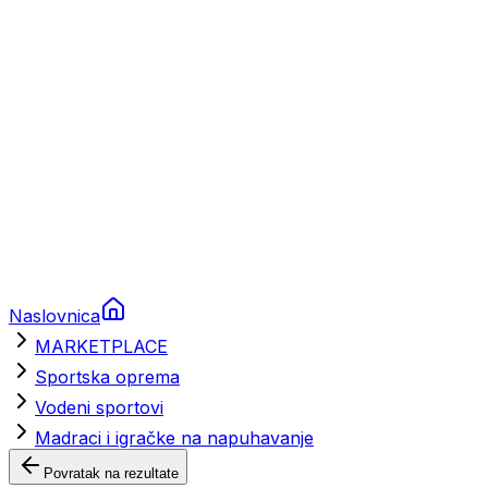
Brodski rezervni dijelovi
Nautička oprema
Brodski motori
Turizam
Apartmani
Sobe
Kuće za odmor
Aranžmani
Naslovnica
MARKETPLACE
Sportska oprema
Vodeni sportovi
Madraci i igračke na napuhavanje
Povratak na rezultate