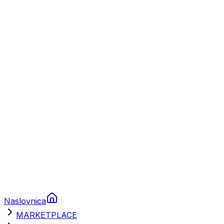
Plovila
Charter
Prikolice za plovila
Brodski rezervni dijelovi
Nautička oprema
Brodski motori
Turizam
Apartmani
Sobe
Kuće za odmor
Aranžmani
Naslovnica
MARKETPLACE