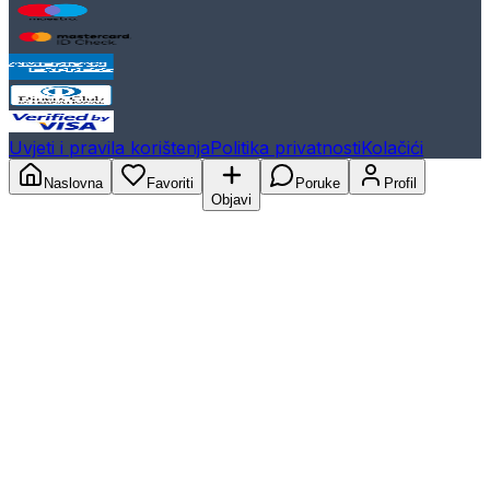
Uvjeti i pravila korištenja
Politika privatnosti
Kolačići
Naslovna
Favoriti
Poruke
Profil
Objavi