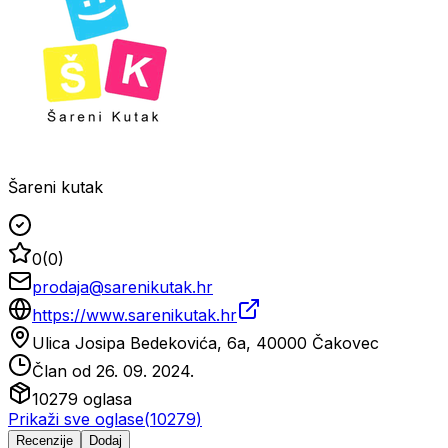
Šareni kutak
0
(
0
)
prodaja@sarenikutak.hr
https://www.sarenikutak.hr
Ulica Josipa Bedekovića, 6a, 40000 Čakovec
Član od
26. 09. 2024.
10279
oglasa
Prikaži sve oglase
(
10279
)
Recenzije
Dodaj