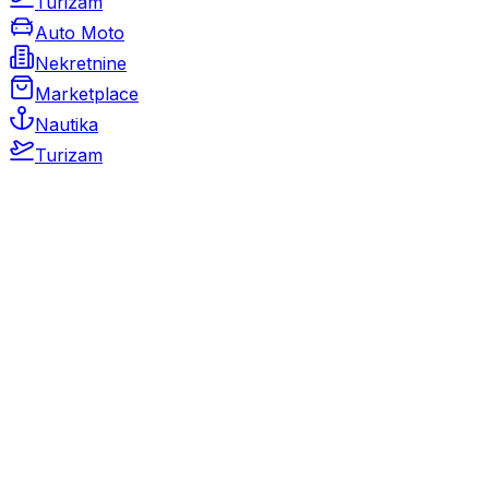
Turizam
Auto Moto
Nekretnine
Marketplace
Nautika
Turizam
Auto Moto
Rabljeni automobili
Novi automobili
Motocikli / motori
Gospodarska vozila
Rezervni dijelovi i oprema
Kamperi i kamp prikolice
Oldtimeri
Karambolirani automobili