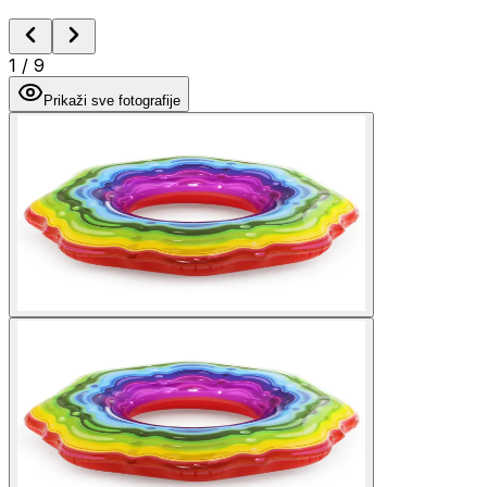
1
/
9
Prikaži sve fotografije