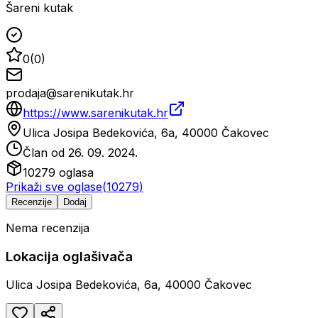
Šareni kutak
0
(
0
)
prodaja@sarenikutak.hr
https://www.sarenikutak.hr
Ulica Josipa Bedekovića, 6a, 40000 Čakovec
Član od
26. 09. 2024.
10279
oglasa
Prikaži sve oglase
(
10279
)
Recenzije
Dodaj
Nema recenzija
Lokacija oglašivača
Ulica Josipa Bedekovića, 6a, 40000 Čakovec