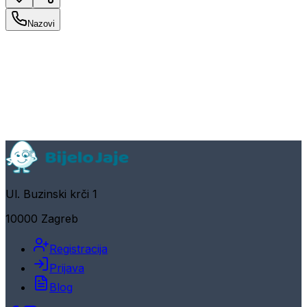
Nazovi
Ul. Buzinski krči 1
10000 Zagreb
Registracija
Prijava
Blog