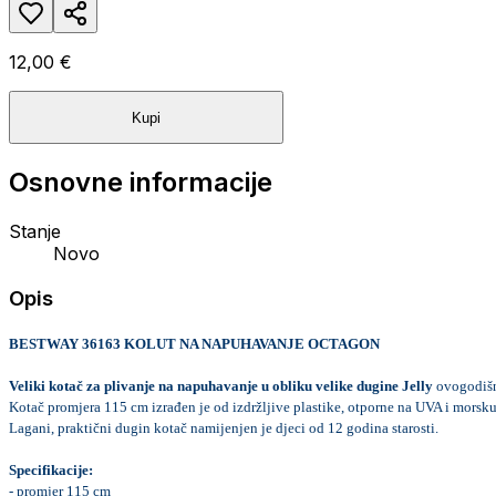
12,00 €
Kupi
Osnovne informacije
Stanje
Novo
Opis
BESTWAY 36163 KOLUT NA NAPUHAVANJE OCTAGON

Veliki kotač za plivanje na napuhavanje u obliku velike dugine Jelly
 ovogodišn
Kotač promjera 115 cm izrađen je od izdržljive plastike, otporne na UVA i morsku
Lagani, praktični dugin kotač namijenjen je djeci od 12 godina starosti.
Specifikacije:
- promjer 115 cm