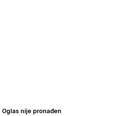
Nautička oprema
Brodski motori
Turizam
Apartmani
Sobe
Kuće za odmor
Aranžmani
Oglas nije pronađen