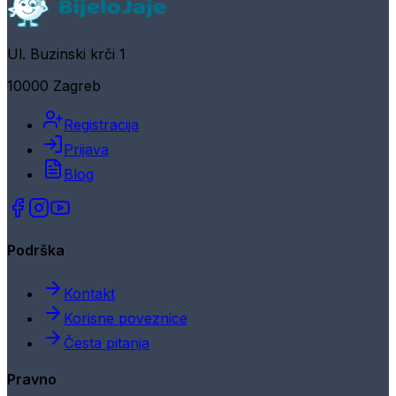
Ul. Buzinski krči 1
10000 Zagreb
Registracija
Prijava
Blog
Podrška
Kontakt
Korisne poveznice
Česta pitanja
Pravno