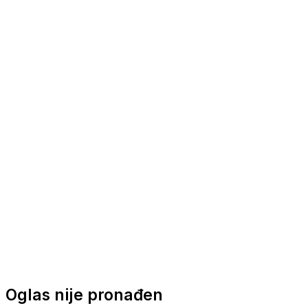
Nautička oprema
Brodski motori
Turizam
Apartmani
Sobe
Kuće za odmor
Aranžmani
Oglas nije pronađen