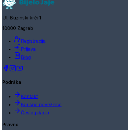
Ul. Buzinski krči 1
10000 Zagreb
Registracija
Prijava
Blog
Podrška
Kontakt
Korisne poveznice
Česta pitanja
Pravno