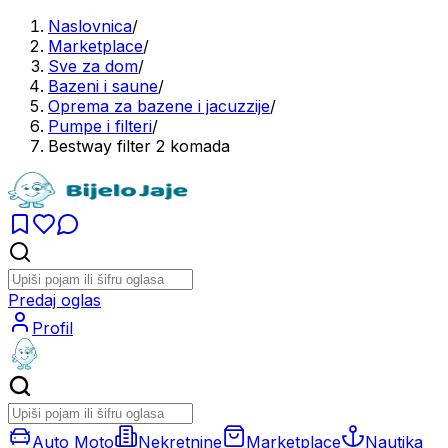
Naslovnica
/
Marketplace
/
Sve za dom
/
Bazeni i saune
/
Oprema za bazene i jacuzzije
/
Pumpe i filteri
/
Bestway filter 2 komada
Predaj oglas
Profil
Auto Moto
Nekretnine
Marketplace
Nautika