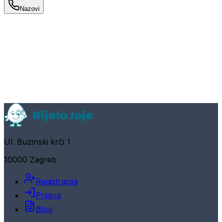
Nazovi
Ul. Buzinski krči 1
10000 Zagreb
Registracija
Prijava
Blog