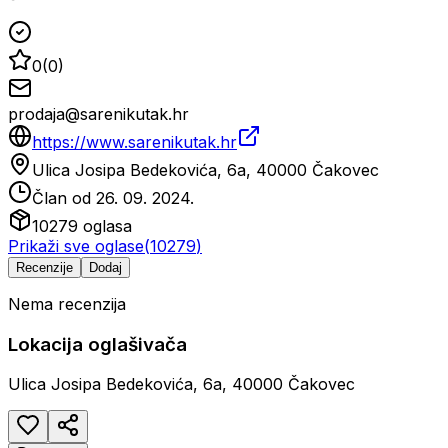
0
(
0
)
prodaja@sarenikutak.hr
https://www.sarenikutak.hr
Ulica Josipa Bedekovića, 6a, 40000 Čakovec
Član od
26. 09. 2024.
10279
oglasa
Prikaži sve oglase
(
10279
)
Recenzije
Dodaj
Nema recenzija
Lokacija oglašivača
Ulica Josipa Bedekovića, 6a, 40000 Čakovec