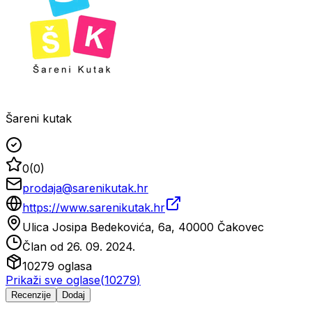
Šareni kutak
0
(
0
)
prodaja@sarenikutak.hr
https://www.sarenikutak.hr
Ulica Josipa Bedekovića, 6a, 40000 Čakovec
Član od
26. 09. 2024.
10279
oglasa
Prikaži sve oglase
(
10279
)
Recenzije
Dodaj