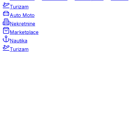
Turizam
Auto Moto
Nekretnine
Marketplace
Nautika
Turizam
Auto Moto
Rabljeni automobili
Novi automobili
Motocikli / motori
Gospodarska vozila
Rezervni dijelovi i oprema
Kamperi i kamp prikolice
Oldtimeri