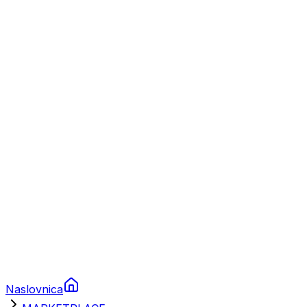
Nautika
Plovila
Charter
Prikolice za plovila
Brodski rezervni dijelovi
Nautička oprema
Brodski motori
Turizam
Apartmani
Sobe
Kuće za odmor
Aranžmani
Naslovnica