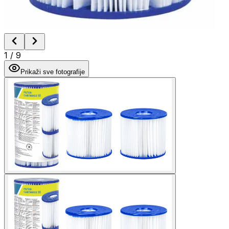
1
/
9
Prikaži sve fotografije