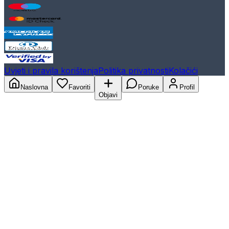
Uvjeti i pravila korištenja
Politika privatnosti
Kolačići
Naslovna
Favoriti
Poruke
Profil
Objavi