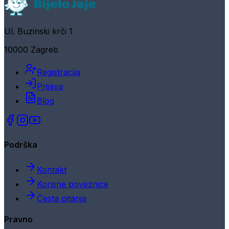
Ul. Buzinski krči 1
10000 Zagreb
Registracija
Prijava
Blog
Podrška
Kontakt
Korisne poveznice
Česta pitanja
Pravno