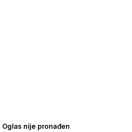
Nautička oprema
Brodski motori
Turizam
Apartmani
Sobe
Kuće za odmor
Aranžmani
Oglas nije pronađen