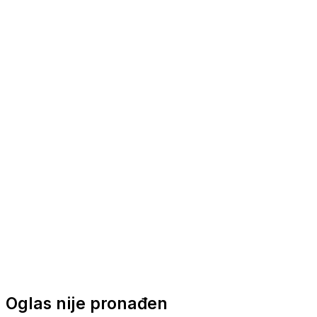
Nautička oprema
Brodski motori
Turizam
Apartmani
Sobe
Kuće za odmor
Aranžmani
Oglas nije pronađen