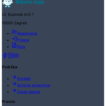
Ul. Buzinski krči 1
10000 Zagreb
Registracija
Prijava
Blog
Podrška
Kontakt
Korisne poveznice
Česta pitanja
Pravno