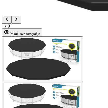
1
/
9
Prikaži sve fotografije