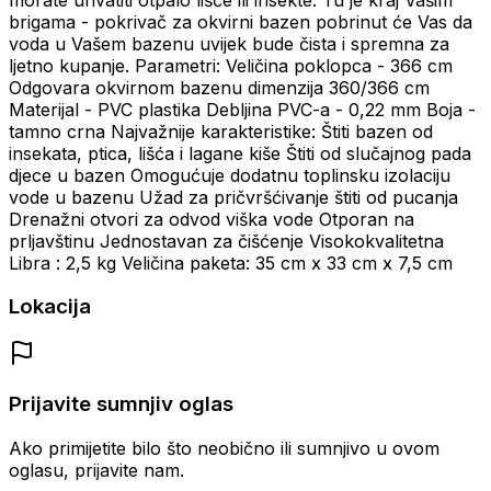
brigama - pokrivač za okvirni bazen pobrinut će Vas da
voda u Vašem bazenu uvijek bude čista i spremna za
ljetno kupanje. Parametri: Veličina poklopca - 366 cm
Odgovara okvirnom bazenu dimenzija 360/366 cm
Materijal - PVC plastika Debljina PVC-a - 0,22 mm Boja -
tamno crna Najvažnije karakteristike: Štiti bazen od
insekata, ptica, lišća i lagane kiše Štiti od slučajnog pada
djece u bazen Omogućuje dodatnu toplinsku izolaciju
vode u bazenu Užad za pričvršćivanje štiti od pucanja
Drenažni otvori za odvod viška vode Otporan na
prljavštinu Jednostavan za čišćenje Visokokvalitetna
Libra : 2,5 kg Veličina paketa: 35 cm x 33 cm x 7,5 cm
Lokacija
Prijavite sumnjiv oglas
Ako primijetite bilo što neobično ili sumnjivo u ovom
oglasu, prijavite nam.