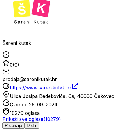
Šareni kutak
0
(
0
)
prodaja@sarenikutak.hr
https://www.sarenikutak.hr
Ulica Josipa Bedekovića, 6a, 40000 Čakovec
Član od
26. 09. 2024.
10279
oglasa
Prikaži sve oglase
(
10279
)
Recenzije
Dodaj