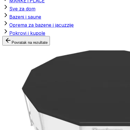
MARKETPLACE
Sve za dom
Bazeni i saune
Oprema za bazene i jacuzzije
Pokrovi i kupole
Povratak na rezultate