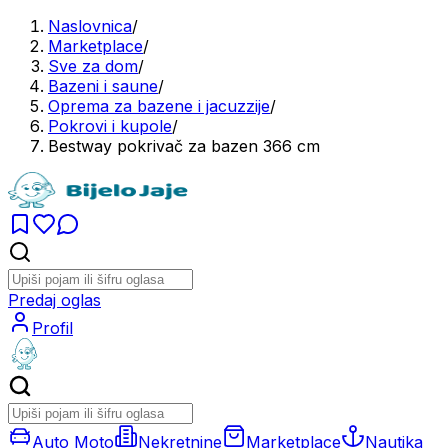
Naslovnica
/
Marketplace
/
Sve za dom
/
Bazeni i saune
/
Oprema za bazene i jacuzzije
/
Pokrovi i kupole
/
Bestway pokrivač za bazen 366 cm
Predaj oglas
Profil
Auto Moto
Nekretnine
Marketplace
Nautika