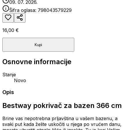
09. 07. 2026.
Šifra oglasa:
798043579229
16,00 €
Kupi
Osnovne informacije
Stanje
Novo
Opis
Bestway pokrivač za bazen 366 cm
Brine vas nepotrebna prljavština u vašem bazenu, a
svaki put kada želite uskočiti u njega po vrućem danu,
morate uhvatiti otpalo lišće ili insekte. Tu je kraj Vašim