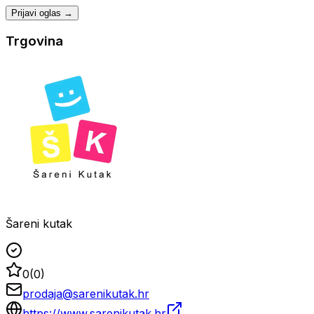
Prijavi oglas →
Trgovina
Šareni kutak
0
(
0
)
prodaja@sarenikutak.hr
https://www.sarenikutak.hr