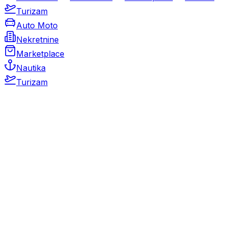
Turizam
Auto Moto
Nekretnine
Marketplace
Nautika
Turizam
Auto Moto
Rabljeni automobili
Novi automobili
Motocikli / motori
Gospodarska vozila
Rezervni dijelovi i oprema
Kamperi i kamp prikolice
Oldtimeri