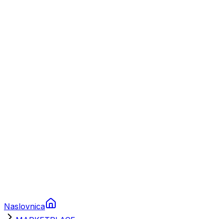
Nautika
Plovila
Charter
Prikolice za plovila
Brodski rezervni dijelovi
Nautička oprema
Brodski motori
Turizam
Apartmani
Sobe
Kuće za odmor
Aranžmani
Naslovnica