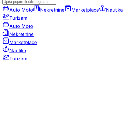
Auto Moto
Nekretnine
Marketplace
Nautika
Turizam
Auto Moto
Nekretnine
Marketplace
Nautika
Turizam
Auto Moto
Rabljeni automobili
Novi automobili
Motocikli / motori
Gospodarska vozila
Rezervni dijelovi i oprema
Kamperi i kamp prikolice