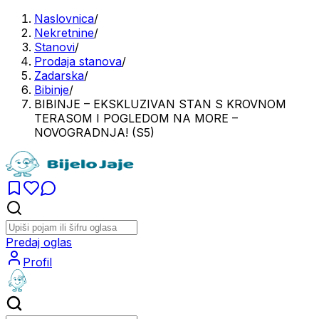
Naslovnica
/
Nekretnine
/
Stanovi
/
Prodaja stanova
/
Zadarska
/
Bibinje
/
BIBINJE – EKSKLUZIVAN STAN S KROVNOM
TERASOM I POGLEDOM NA MORE –
NOVOGRADNJA! (S5)
Predaj oglas
Profil