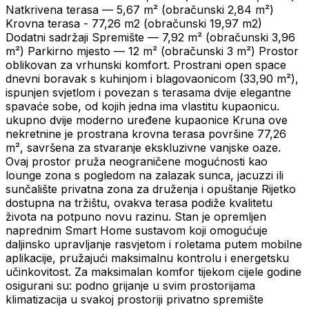
Natkrivena terasa — 5,67 m² (obračunski 2,84 m²)
Krovna terasa - 77,26 m2 (obračunski 19,97 m2)
Dodatni sadržaji Spremište — 7,92 m² (obračunski 3,96
m²) Parkirno mjesto — 12 m² (obračunski 3 m²) Prostor
oblikovan za vrhunski komfort. Prostrani open space
dnevni boravak s kuhinjom i blagovaonicom (33,90 m²),
ispunjen svjetlom i povezan s terasama dvije elegantne
spavaće sobe, od kojih jedna ima vlastitu kupaonicu.
ukupno dvije moderno uređene kupaonice Kruna ove
nekretnine je prostrana krovna terasa površine 77,26
m², savršena za stvaranje ekskluzivne vanjske oaze.
Ovaj prostor pruža neograničene mogućnosti kao
lounge zona s pogledom na zalazak sunca, jacuzzi ili
sunčalište privatna zona za druženja i opuštanje Rijetko
dostupna na tržištu, ovakva terasa podiže kvalitetu
života na potpuno novu razinu. Stan je opremljen
naprednim Smart Home sustavom koji omogućuje
daljinsko upravljanje rasvjetom i roletama putem mobilne
aplikacije, pružajući maksimalnu kontrolu i energetsku
učinkovitost. Za maksimalan komfor tijekom cijele godine
osigurani su: podno grijanje u svim prostorijama
klimatizacija u svakoj prostoriji privatno spremište