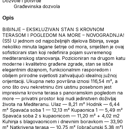
Dozvole i potvrde
Građevinska dozvola
Opis
BIBINJE – EKSKLUZIVAN STAN S KROVNOM
TERASOM I POGLEDOM NA MORE – NOVOGRADNJA!
(S5) U jednom od najpoželjnijih dijelova Bibinja, svega
nekoliko minuta lagane šetnje od mora, smješten je ovaj
sofisticirani stan koji redefinira pojam suvremenog
mediteranskog stanovanja. Pozicioniran na drugom katu
moderne i kvalitetno građene zgrade, stan se ističe
elegantnim dizajnom, funkcionalnim rasporedom i
obiljem prirodne svjetlosti zahvaljujući idealnoj južnoj
orijentaciji. Ukupna neto površina iznosi 116,54 m², a
ono što ovu nekretninu čini uistinu posebnom jest
impresivna krovna terasa s panoramskim pogledom na
more — privatni prostor koji nudi jedinstven doživljaj
života na Mediteranu. Ulaz — 8,21 m² Hodnik — 6,44
m² Spavaća soba 1 — 12,13 m² Kupaonica 1 — 5,49 m²
Spavaća soba 2 s kupaonicom — 11,20 m² + 4,02 m2
Kuhinja s blagovaonicom i dnevnim boravkom — 33,90
m² Natkrivena terasa — 10,75 m² (obračunski 5,38 m²)