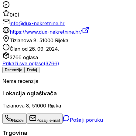
0
(
0
)
info@dux-nekretnine.hr
https://www.dux-nekretnine.hr/
Tizianova 8, 51000 Rijeka
Član od
26. 09. 2024.
3766
oglasa
Prikaži sve oglase
(
3766
)
Recenzije
Dodaj
Nema recenzija
Lokacija oglašivača
Tizianova 8, 51000 Rijeka
Pošalji poruku
Nazovi
Pošalji e-mail
Trgovina