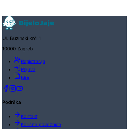
Ul. Buzinski krči 1
10000 Zagreb
Registracija
Prijava
Blog
Podrška
Kontakt
Korisne poveznice