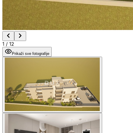
1
/
12
Prikaži sve fotografije