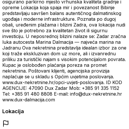
osigurano parkirno mjesto vrhunska kvaliteta gradnje i
opreme Lokacija koja spaja mir i povezanost Bibinje
predstavljaju savršen balans autentičnog dalmatinskog
ugođaja i moderne infrastrukture. Poznata po dugoj
obali, uređenim plažama i blizini Zadra, ova lokacija nudi
sve što je potrebno za kvalitetan život ili sigurnu
investiciju. U neposrednoj blizini nalaze se: Zadar zračna
luka autocesta Marina Dalmacija — najveća marina na
Jadranu Ova nekretnina predstavlja idealan izbor za one
koji traže ekskluzivan dom uz more, ali i izvanrednu
priliku za turistički najam s visokim potencijalom povrata.
Kupac je oslobođen plaćanja poreza na promet
nekretnina. Poštovani klijenti, agencijska provizija
naplaćuje se u skladu s Općim uvjetima poslovanja.
www.dux-nekretnine.hr/opci-uvjeti-poslovanja. ID KOD
AGENCIJE: 47090 Dux Zadar Mob: +385 91 335 1152
Tel: +385 91 480 8808 E-mail: info@dux-nekretnine.hr
www.dux-dalmacija.com
Lokacija