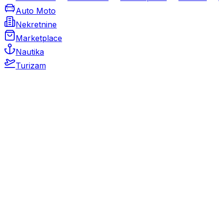
Auto Moto
Nekretnine
Marketplace
Nautika
Turizam
Auto Moto
Rabljeni automobili
Novi automobili
Motocikli / motori
Gospodarska vozila
Rezervni dijelovi i oprema
Kamperi i kamp prikolice
Oldtimeri
Karambolirani automobili