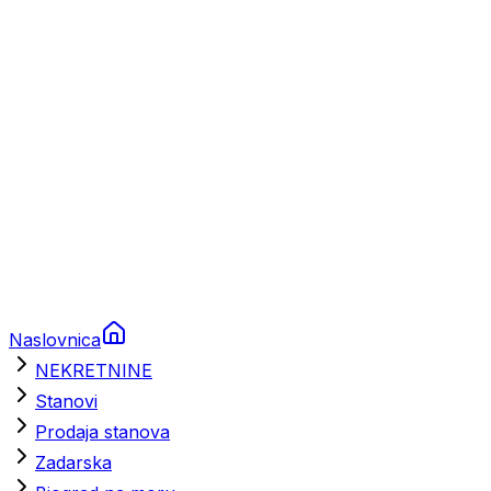
Brodski rezervni dijelovi
Nautička oprema
Brodski motori
Turizam
Apartmani
Sobe
Kuće za odmor
Aranžmani
Naslovnica
NEKRETNINE
Stanovi
Prodaja stanova
Zadarska