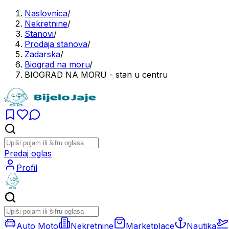
Naslovnica
/
Nekretnine
/
Stanovi
/
Prodaja stanova
/
Zadarska
/
Biograd na moru
/
BIOGRAD NA MORU - stan u centru
Predaj oglas
Profil
Auto Moto
Nekretnine
Marketplace
Nautika