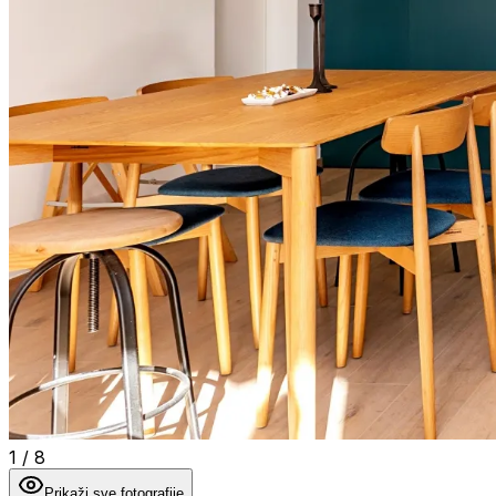
1
/
8
Prikaži sve fotografije