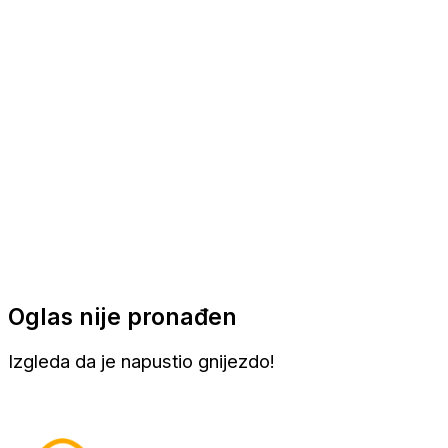
Apartmani
Sobe
Kuće za odmor
Aranžmani
Oglas nije pronađen
Izgleda da je napustio gnijezdo!