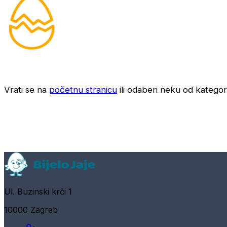
Vrati se na
početnu stranicu
ili odaberi neku od kategori
Ul. Buzinski krči 1
10000 Zagreb