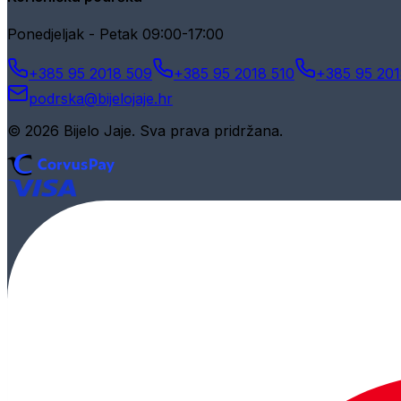
Ponedjeljak - Petak 09:00-17:00
+385 95 2018 509
+385 95 2018 510
+385 95 201
podrska@bijelojaje.hr
© 2026 Bijelo Jaje. Sva prava pridržana.