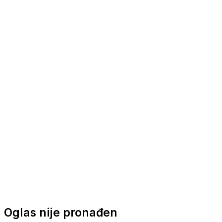
Nautička oprema
Brodski motori
Turizam
Apartmani
Sobe
Kuće za odmor
Aranžmani
Oglas nije pronađen