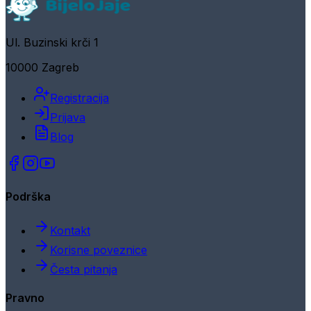
Ul. Buzinski krči 1
10000 Zagreb
Registracija
Prijava
Blog
Podrška
Kontakt
Korisne poveznice
Česta pitanja
Pravno