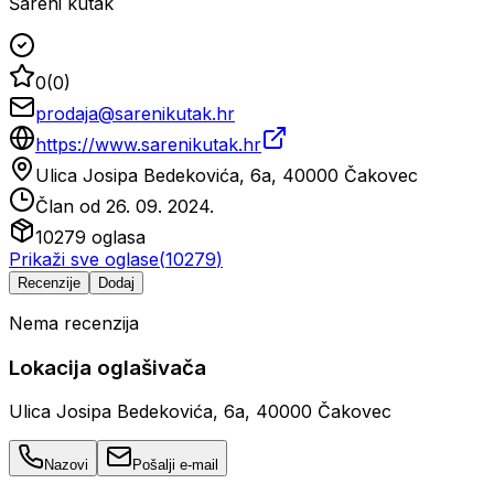
Šareni kutak
0
(
0
)
prodaja@sarenikutak.hr
https://www.sarenikutak.hr
Ulica Josipa Bedekovića, 6a, 40000 Čakovec
Član od
26. 09. 2024.
10279
oglasa
Prikaži sve oglase
(
10279
)
Recenzije
Dodaj
Nema recenzija
Lokacija oglašivača
Ulica Josipa Bedekovića, 6a, 40000 Čakovec
Nazovi
Pošalji e-mail