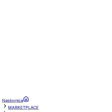
Plovila
Charter
Prikolice za plovila
Brodski rezervni dijelovi
Nautička oprema
Brodski motori
Turizam
Apartmani
Sobe
Kuće za odmor
Aranžmani
Naslovnica
MARKETPLACE