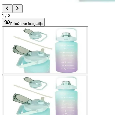
1
/
2
Prikaži sve fotografije