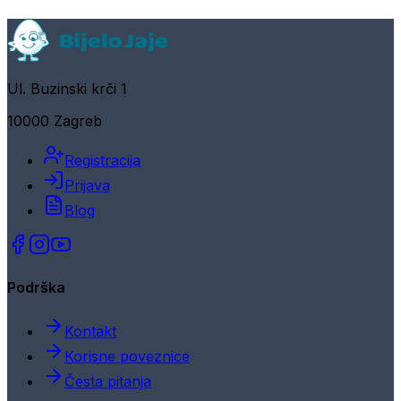
Ul. Buzinski krči 1
10000 Zagreb
Registracija
Prijava
Blog
Podrška
Kontakt
Korisne poveznice
Česta pitanja