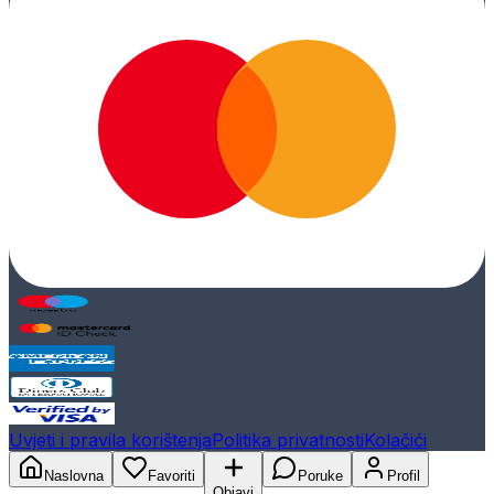
Uvjeti i pravila korištenja
Politika privatnosti
Kolačići
Naslovna
Favoriti
Poruke
Profil
Objavi