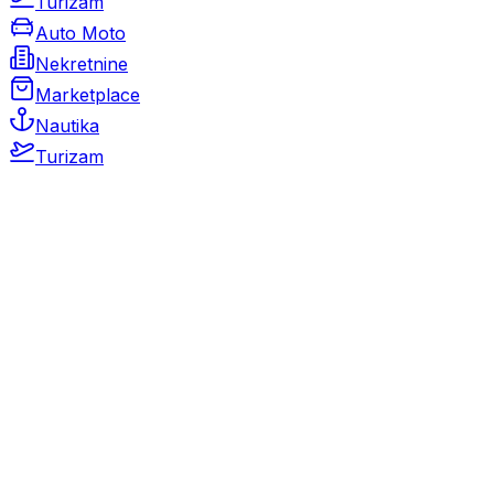
Turizam
Auto Moto
Nekretnine
Marketplace
Nautika
Turizam
Auto Moto
Rabljeni automobili
Novi automobili
Motocikli / motori
Gospodarska vozila
Rezervni dijelovi i oprema
Kamperi i kamp prikolice
Oldtimeri
Karambolirani automobili