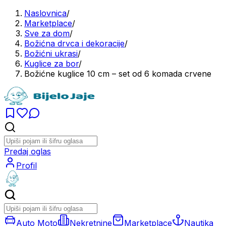
Naslovnica
/
Marketplace
/
Sve za dom
/
Božićna drvca i dekoracije
/
Božićni ukrasi
/
Kuglice za bor
/
Božićne kuglice 10 cm – set od 6 komada crvene
Predaj oglas
Profil
Auto Moto
Nekretnine
Marketplace
Nautika