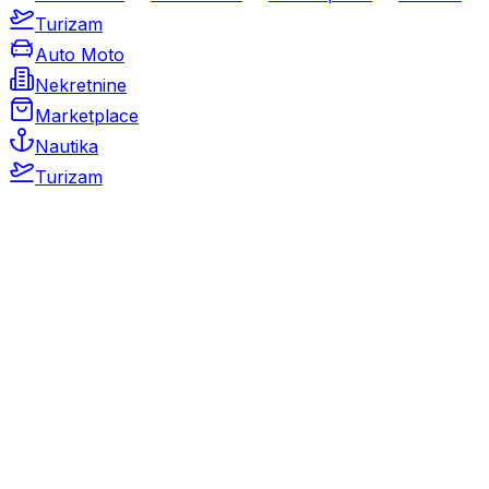
Turizam
Auto Moto
Nekretnine
Marketplace
Nautika
Turizam
Auto Moto
Rabljeni automobili
Novi automobili
Motocikli / motori
Gospodarska vozila
Rezervni dijelovi i oprema
Kamperi i kamp prikolice
Oldtimeri