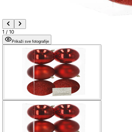
1
/
10
Prikaži sve fotografije