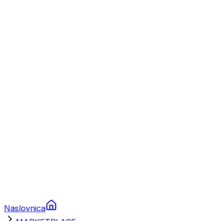
Nautika
Plovila
Charter
Prikolice za plovila
Brodski rezervni dijelovi
Nautička oprema
Brodski motori
Turizam
Apartmani
Sobe
Kuće za odmor
Aranžmani
Naslovnica