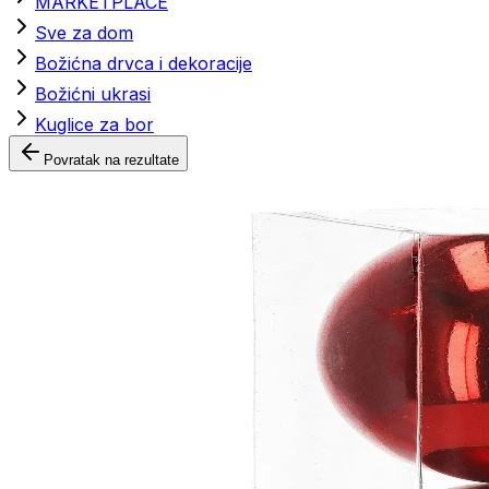
MARKETPLACE
Sve za dom
Božićna drvca i dekoracije
Božićni ukrasi
Kuglice za bor
Povratak na rezultate