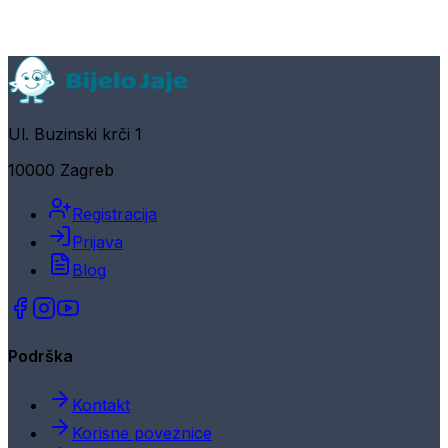
Ul. Buzinski krči 1
10000 Zagreb
Registracija
Prijava
Blog
Podrška
Kontakt
Korisne poveznice