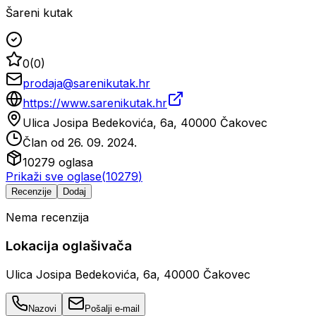
Šareni kutak
0
(
0
)
prodaja@sarenikutak.hr
https://www.sarenikutak.hr
Ulica Josipa Bedekovića, 6a, 40000 Čakovec
Član od
26. 09. 2024.
10279
oglasa
Prikaži sve oglase
(
10279
)
Recenzije
Dodaj
Nema recenzija
Lokacija oglašivača
Ulica Josipa Bedekovića, 6a, 40000 Čakovec
Nazovi
Pošalji e-mail