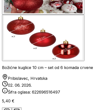
Božićne kuglice 10 cm – set od 6 komada crvene
Pribislavec, Hrvatska
02. 06. 2026.
Šifra oglasa:
622696516497
5,40 €