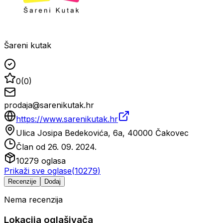
Šareni kutak
0
(
0
)
prodaja@sarenikutak.hr
https://www.sarenikutak.hr
Ulica Josipa Bedekovića, 6a, 40000 Čakovec
Član od
26. 09. 2024.
10279
oglasa
Prikaži sve oglase
(
10279
)
Recenzije
Dodaj
Nema recenzija
Lokacija oglašivača