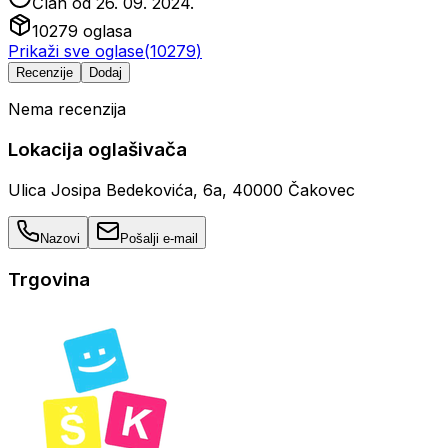
Član od
26. 09. 2024.
10279
oglasa
Prikaži sve oglase
(
10279
)
Recenzije
Dodaj
Nema recenzija
Lokacija oglašivača
Ulica Josipa Bedekovića, 6a, 40000 Čakovec
Nazovi
Pošalji e-mail
Trgovina