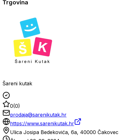
Trgovina
Šareni kutak
0
(
0
)
prodaja@sarenikutak.hr
https://www.sarenikutak.hr
Ulica Josipa Bedekovića, 6a, 40000 Čakovec