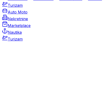
Turizam
Auto Moto
Nekretnine
Marketplace
Nautika
Turizam
Auto Moto
Rabljeni automobili
Novi automobili
Motocikli / motori
Gospodarska vozila
Rezervni dijelovi i oprema
Kamperi i kamp prikolice
Oldtimeri