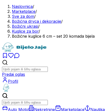
Naslovnica
/
Marketplace
/
Sve za dom
/
Božićna drvca i dekoracije
/
Božićni ukrasi
/
Kuglice za bor
/
Božićne kuglice 6 cm – set 20 komada bijela
Predaj oglas
Profil
Auto Moto
Nekretnine
Marketplace
Nautika