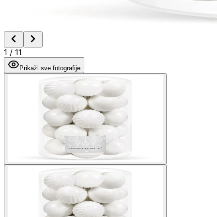
1
/
11
Prikaži sve fotografije