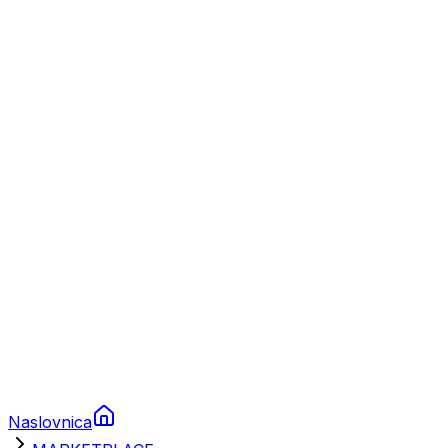
Nautika
Plovila
Charter
Prikolice za plovila
Brodski rezervni dijelovi
Nautička oprema
Brodski motori
Turizam
Apartmani
Sobe
Kuće za odmor
Aranžmani
Naslovnica