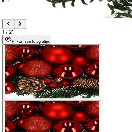
1
/
21
Prikaži sve fotografije