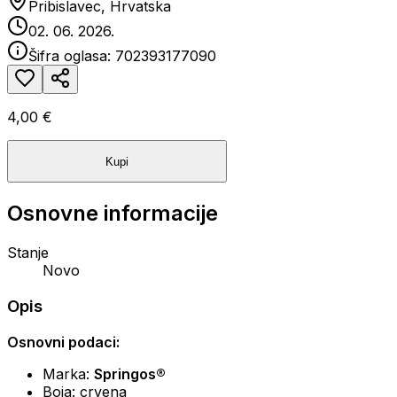
Pribislavec, Hrvatska
02. 06. 2026.
Šifra oglasa:
702393177090
4,00 €
Kupi
Osnovne informacije
Stanje
Novo
Opis
Osnovni podaci:
Marka:
Springos®
Boja: crvena