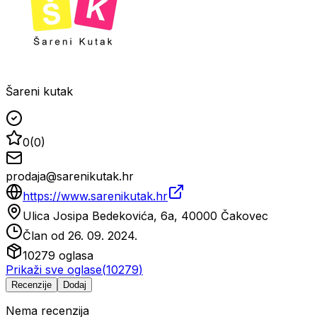
Šareni kutak
0
(
0
)
prodaja@sarenikutak.hr
https://www.sarenikutak.hr
Ulica Josipa Bedekovića, 6a, 40000 Čakovec
Član od
26. 09. 2024.
10279
oglasa
Prikaži sve oglase
(
10279
)
Recenzije
Dodaj
Nema recenzija