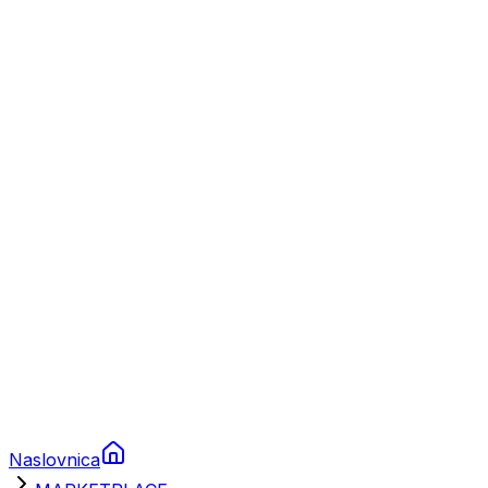
Nautika
Plovila
Charter
Prikolice za plovila
Brodski rezervni dijelovi
Nautička oprema
Brodski motori
Turizam
Apartmani
Sobe
Kuće za odmor
Aranžmani
Naslovnica