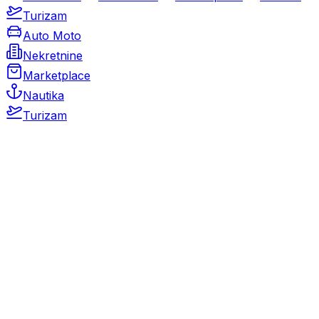
Turizam
Auto Moto
Nekretnine
Marketplace
Nautika
Turizam
Auto Moto
Rabljeni automobili
Novi automobili
Motocikli / motori
Gospodarska vozila
Rezervni dijelovi i oprema
Kamperi i kamp prikolice
Oldtimeri