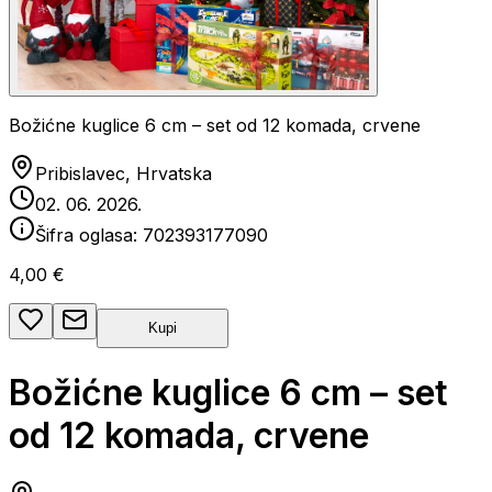
Božićne kuglice 6 cm – set od 12 komada, crvene
Pribislavec, Hrvatska
02. 06. 2026.
Šifra oglasa:
702393177090
4,00 €
Kupi
Božićne kuglice 6 cm – set
od 12 komada, crvene