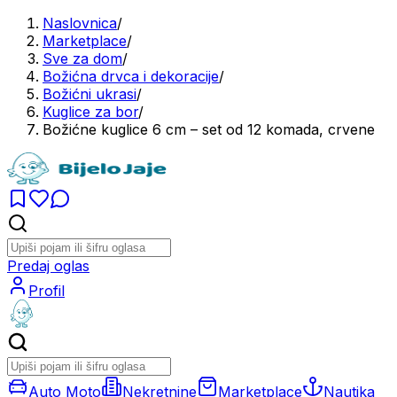
Naslovnica
/
Marketplace
/
Sve za dom
/
Božićna drvca i dekoracije
/
Božićni ukrasi
/
Kuglice za bor
/
Božićne kuglice 6 cm – set od 12 komada, crvene
Predaj oglas
Profil
Auto Moto
Nekretnine
Marketplace
Nautika