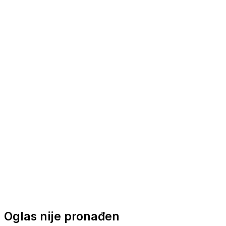
Nautička oprema
Brodski motori
Turizam
Apartmani
Sobe
Kuće za odmor
Aranžmani
Oglas nije pronađen