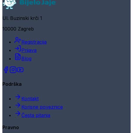
Ul. Buzinski krči 1
10000 Zagreb
Registracija
Prijava
Blog
Podrška
Kontakt
Korisne poveznice
Česta pitanja
Pravno