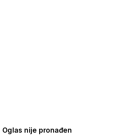
Nautička oprema
Brodski motori
Turizam
Apartmani
Sobe
Kuće za odmor
Aranžmani
Oglas nije pronađen