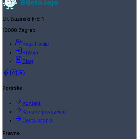
Ul. Buzinski krči 1
10000 Zagreb
Registracija
Prijava
Blog
Podrška
Kontakt
Korisne poveznice
Česta pitanja
Pravno