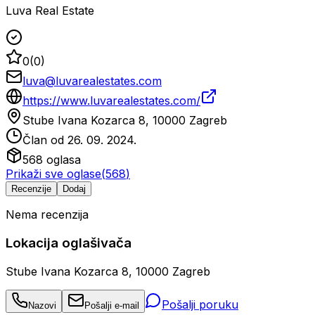
Luva Real Estate
0
(
0
)
luva@luvarealestates.com
https://www.luvarealestates.com/
Stube Ivana Kozarca 8, 10000 Zagreb
Član od
26. 09. 2024.
568
oglasa
Prikaži sve oglase
(
568
)
Recenzije
Dodaj
Nema recenzija
Lokacija oglašivača
Stube Ivana Kozarca 8, 10000 Zagreb
Pošalji poruku
Nazovi
Pošalji e-mail