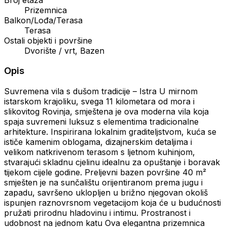
Prizemnica
Balkon/Lođa/Terasa
Terasa
Ostali objekti i površine
Dvorište / vrt, Bazen
Opis
Suvremena vila s dušom tradicije – Istra U mirnom
istarskom krajoliku, svega 11 kilometara od mora i
slikovitog Rovinja, smještena je ova moderna vila koja
spaja suvremeni luksuz s elementima tradicionalne
arhitekture. Inspirirana lokalnim graditeljstvom, kuća se
ističe kamenim oblogama, dizajnerskim detaljima i
velikom natkrivenom terasom s ljetnom kuhinjom,
stvarajući skladnu cjelinu idealnu za opuštanje i boravak
tijekom cijele godine. Preljevni bazen površine 40 m²
smješten je na sunčalištu orijentiranom prema jugu i
zapadu, savršeno uklopljen u brižno njegovan okoliš
ispunjen raznovrsnom vegetacijom koja će u budućnosti
pružati prirodnu hladovinu i intimu. Prostranost i
udobnost na jednom katu Ova elegantna prizemnica