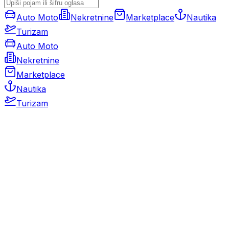
Auto Moto
Nekretnine
Marketplace
Nautika
Turizam
Auto Moto
Nekretnine
Marketplace
Nautika
Turizam
Auto Moto
Rabljeni automobili
Novi automobili
Motocikli / motori
Gospodarska vozila
Rezervni dijelovi i oprema
Kamperi i kamp prikolice