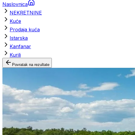
Naslovnica
NEKRETNINE
Kuće
Prodaja kuća
Istarska
Kanfanar
Kurili
Povratak na rezultate