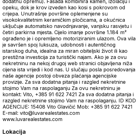
dodatnu opremu). Fasada kombinira kamen, izolaciju i
opeku, dok je krov izveden kao kosi s pokrovom od
crijepa. Unutrašnje površine oplemenjene su
visokokvalitetnim keramičkim pločicama, a okućnica
uključuje automatsko navodnjavanje, vanjsku rasvjetu i
četiri parkirna mjesta. Cijelo imanje površine 1.184 m²
ograđeno je i opremljeno motoriziranim ulazom. Ova vila
je savršen spoj luksuza, udobnosti i autentičnog
istarskog duha, idealna za miran obiteljski život ili kao
prestižna investicija za turistički najam. Ako je za ovu
nekretninu na nekoj drugoj web stranici objavljena niža
cijena ista vrijedi i kod nas. U slučaju posla posredovanja
naše agencije postoji obveza plaćanja agencijske
provizije. Za sva dodatna pitanja i razgled nekretnine
stojimo Vam na raspolaganju Za ovu nekretninu je
kontakt: Vito, +385 91 622 7421 Za sva dodatna pitanja i
razgled nekretnine stojimo Vam na raspolaganju. ID KOD
AGENCIJE: 15408 Vito Glavičić Mob: +385 91 622 7421
E-mail: vito@luvarealestates.com
www.luvarealestates.com
Lokacija