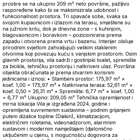
prostire se na ukupno 209 m² neto površine, pažljivo
raspoređene kako bi se maksimizirala udobnost i
funkcionalnost prostora. Tri spavaće sobe, svaka sa
svojom kupaonicom i izlazom na terasu, smještene su
na južnom krilu, dok je dnevna zona – s kuhinjom,
blagovaonicom i boravkom – pozicionirana prema
zapadu i otvorena prema vrtu i bazenu. Interijer obiluje
prirodnim svjetlom zahvaljujući velikim staklenim
otvorima koji povezuju kuću s vanjskim prostorom. Osim
glavnih prostorija, vila sadrži i gostinjski toalet, spremište
za bicikle, tehničku prostoriju i natkriveni ulaz. Površina
objekta obračunata je prema stvarnim korisnim
jedinicama i iznosi: • Stambeni prostor: 175,97 m² ×
koef. 1,00 = 175,97 m² • Natkrivena terasa: 52,61 m² ×
koef. 0,50 = 26,31 m² • Spremište: 6,77 m² × koef. 1,00
= 6,77 m² Ukupno: 209,05 m² Tehnička opremljenost i
mirna lokacija Vila je izgrađena 2024. godine i
opremljena suvremenim sustavima – podnim grijanjem
putem dizalice topline (Daikin), klimatizacijom,
električnim roletama, videonadzorom, alarmnim
sustavom i modernim namještajem (djelomično
uključenim u cijenu, s mogućnošću dogovora za