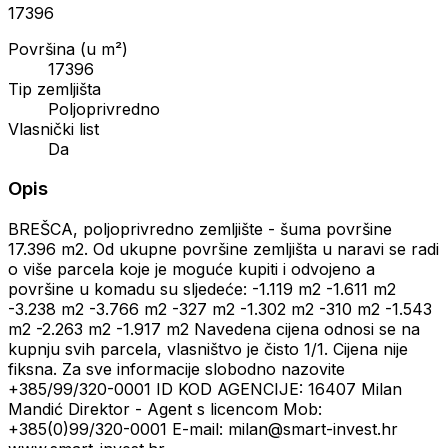
17396
Površina (u m²)
17396
Tip zemljišta
Poljoprivredno
Vlasnički list
Da
Opis
BREŠCA, poljoprivredno zemljište - šuma površine
17.396 m2. Od ukupne površine zemljišta u naravi se radi
o više parcela koje je moguće kupiti i odvojeno a
površine u komadu su sljedeće: -1.119 m2 -1.611 m2
-3.238 m2 -3.766 m2 -327 m2 -1.302 m2 -310 m2 -1.543
m2 -2.263 m2 -1.917 m2 Navedena cijena odnosi se na
kupnju svih parcela, vlasništvo je čisto 1/1. Cijena nije
fiksna. Za sve informacije slobodno nazovite
+385/99/320-0001 ID KOD AGENCIJE: 16407 Milan
Mandić Direktor - Agent s licencom Mob:
+385(0)99/320-0001 E-mail: milan@smart-invest.hr