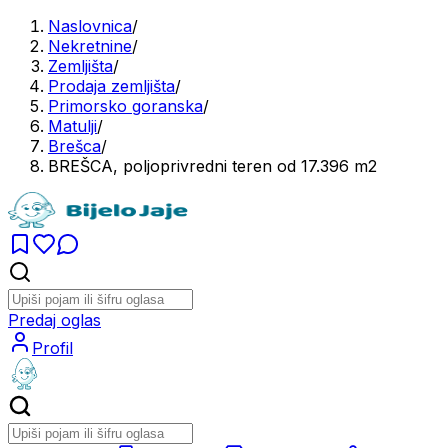
Naslovnica
/
Nekretnine
/
Zemljišta
/
Prodaja zemljišta
/
Primorsko goranska
/
Matulji
/
Brešca
/
BREŠCA, poljoprivredni teren od 17.396 m2
Predaj oglas
Profil