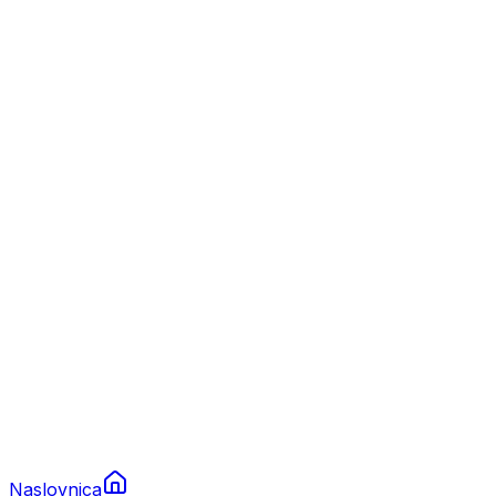
Nautika
Plovila
Charter
Prikolice za plovila
Brodski rezervni dijelovi
Nautička oprema
Brodski motori
Turizam
Apartmani
Sobe
Kuće za odmor
Aranžmani
Naslovnica