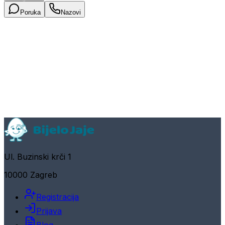
Poruka
Nazovi
Ul. Buzinski krči 1
10000 Zagreb
Registracija
Prijava