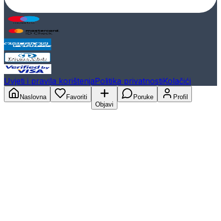
Uvjeti i pravila korištenja
Politika privatnosti
Kolačići
Naslovna
Favoriti
Poruke
Profil
Objavi