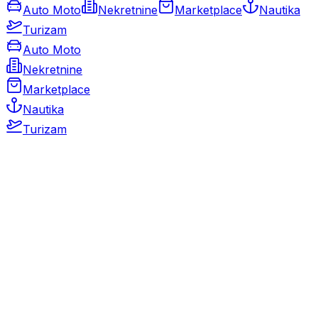
Auto Moto
Nekretnine
Marketplace
Nautika
Turizam
Auto Moto
Nekretnine
Marketplace
Nautika
Turizam
Auto Moto
Rabljeni automobili
Novi automobili
Motocikli / motori
Gospodarska vozila
Rezervni dijelovi i oprema
Kamperi i kamp prikolice