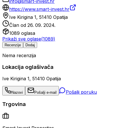
info@smart-invest.hr
https://www.smart-invest.hr
Ive Kirigina 1, 51410 Opatija
Član od
26. 09. 2024.
1089
oglasa
Prikaži sve oglase
(
1089
)
Recenzije
Dodaj
Nema recenzija
Lokacija oglašivača
Ive Kirigina 1, 51410 Opatija
Pošalji poruku
Nazovi
Pošalji e-mail
Trgovina