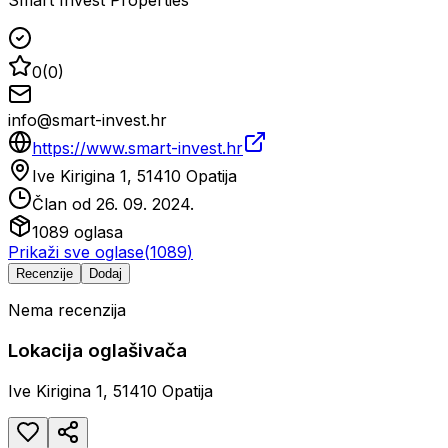
Smart Invest Properties
0
(
0
)
info@smart-invest.hr
https://www.smart-invest.hr
Ive Kirigina 1, 51410 Opatija
Član od
26. 09. 2024.
1089
oglasa
Prikaži sve oglase
(
1089
)
Recenzije
Dodaj
Nema recenzija
Lokacija oglašivača
Ive Kirigina 1, 51410 Opatija