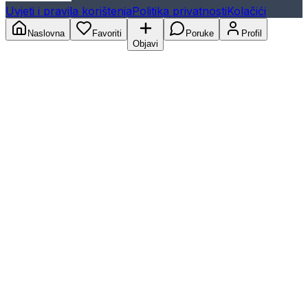
Uvjeti i pravila korištenja
Politika privatnosti
Kolačići
Naslovna
Favoriti
Poruke
Profil
Objavi