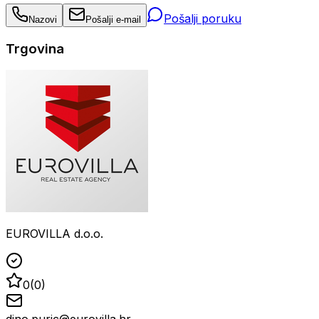
Pošalji poruku
Nazovi
Pošalji e-mail
Trgovina
EUROVILLA d.o.o.
0
(
0
)