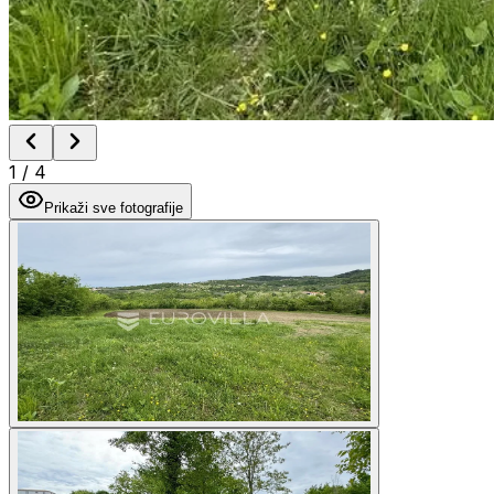
1
/
4
Prikaži sve fotografije