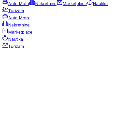
Auto Moto
Nekretnine
Marketplace
Nautika
Turizam
Auto Moto
Nekretnine
Marketplace
Nautika
Turizam
Auto Moto
Rabljeni automobili
Novi automobili
Motocikli / motori
Gospodarska vozila
Rezervni dijelovi i oprema
Kamperi i kamp prikolice