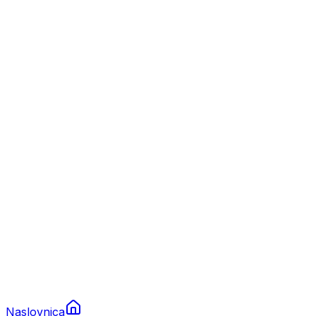
Nautika
Plovila
Charter
Prikolice za plovila
Brodski rezervni dijelovi
Nautička oprema
Brodski motori
Turizam
Apartmani
Sobe
Kuće za odmor
Aranžmani
Naslovnica