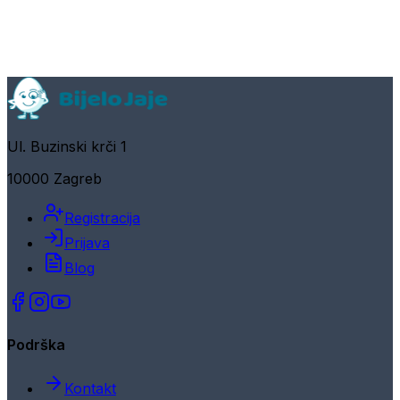
Ul. Buzinski krči 1
10000 Zagreb
Registracija
Prijava
Blog
Podrška
Kontakt