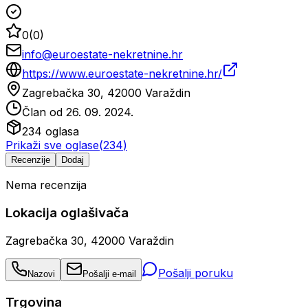
0
(
0
)
info@euroestate-nekretnine.hr
https://www.euroestate-nekretnine.hr/
Zagrebačka 30, 42000 Varaždin
Član od
26. 09. 2024.
234
oglasa
Prikaži sve oglase
(
234
)
Recenzije
Dodaj
Nema recenzija
Lokacija oglašivača
Zagrebačka 30, 42000 Varaždin
Pošalji poruku
Nazovi
Pošalji e-mail
Trgovina