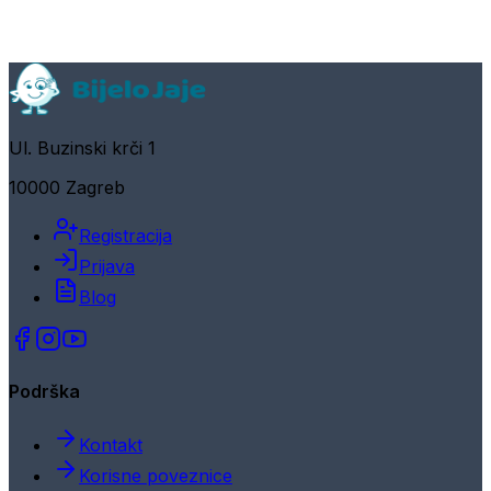
Ul. Buzinski krči 1
10000 Zagreb
Registracija
Prijava
Blog
Podrška
Kontakt
Korisne poveznice