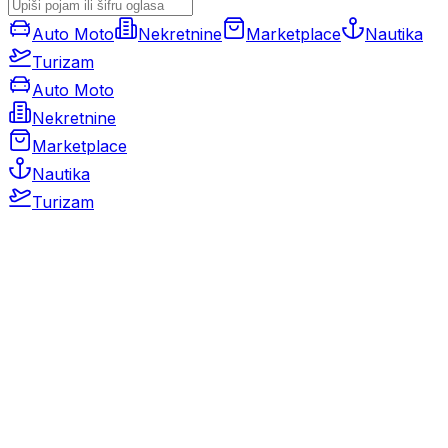
Auto Moto
Nekretnine
Marketplace
Nautika
Turizam
Auto Moto
Nekretnine
Marketplace
Nautika
Turizam
Auto Moto
Rabljeni automobili
Novi automobili
Motocikli / motori
Gospodarska vozila
Rezervni dijelovi i oprema
Kamperi i kamp prikolice