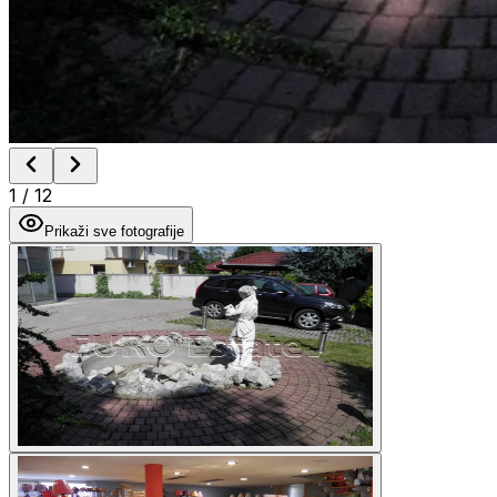
1
/
12
Prikaži sve fotografije