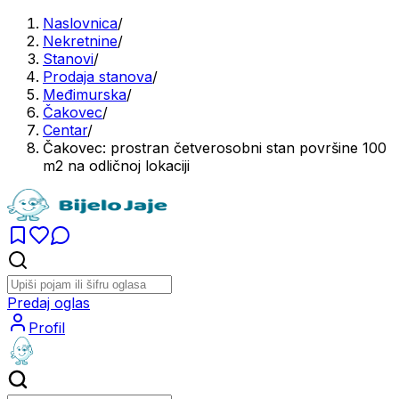
Naslovnica
/
Nekretnine
/
Stanovi
/
Prodaja stanova
/
Međimurska
/
Čakovec
/
Centar
/
Čakovec: prostran četverosobni stan površine 100
m2 na odličnoj lokaciji
Predaj oglas
Profil