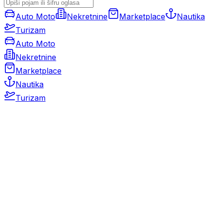
Auto Moto
Nekretnine
Marketplace
Nautika
Turizam
Auto Moto
Nekretnine
Marketplace
Nautika
Turizam
Auto Moto
Rabljeni automobili
Novi automobili
Motocikli / motori
Gospodarska vozila
Rezervni dijelovi i oprema
Kamperi i kamp prikolice