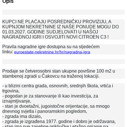
Opis
KUPCI NE PLAĆAJU POSREDNIČKU PROVIZIJU, A
KUPNJOM NEKRETNINE IZ NAŠE PONUDE MOGU DO
01.03.2027. GODINE SUDJELOVATI U NAŠOJ
NAGRADNOJ IGRI I OSVOJITI NOVI CITROEN C3 !
Pravila nagradne igre dostupna su na sljedećem
linku:
euroestate-nekretnine.hr/hr/nagradna-igra
Prodaje se četverosobni stan ukupne površine 100 m2 u
stambenoj zgradi u Čakovcu na traženoj lokaciji.
- u blizini centra grada, osnovnih, srednjih škola, vrtića i
trgovina,
- pogodan je za stanovanje ili kao investicija, za
iznajmljivanje,
- stan je dvoetažni, jugoistočne orijentacije, sa mnogo
dnevnog svjetla i panoramskim pogledom,
- zgrada ima dizalo
,
- zgrada je izgrađena 1977. godine i dobro je održavana,
- stan ima sve zasebne priključke i etažno grijanje na