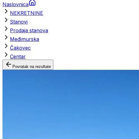
Naslovnica
NEKRETNINE
Stanovi
Prodaja stanova
Međimurska
Čakovec
Centar
Povratak na rezultate