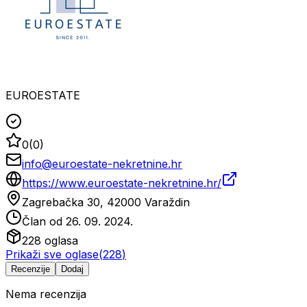
EUROESTATE
0
(
0
)
info@euroestate-nekretnine.hr
https://www.euroestate-nekretnine.hr/
Zagrebačka 30, 42000 Varaždin
Član od
26. 09. 2024.
228
oglasa
Prikaži sve oglase
(
228
)
Recenzije
Dodaj
Nema recenzija