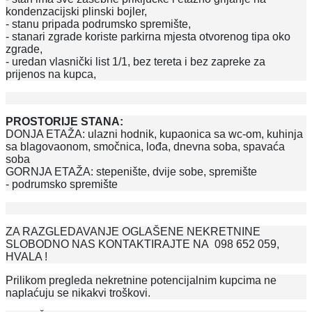
kondenzacijski plinski bojler,
- stanu pripada podrumsko spremište,
- stanari zgrade koriste parkirna mjesta otvorenog tipa oko
zgrade,
- uredan vlasnički list 1/1, bez tereta i bez zapreke za
prijenos na kupca,
PROSTORIJE STANA:
DONJA ETAŽA: ulazni hodnik, kupaonica sa wc-om, kuhinja
sa blagovaonom, smočnica, lođa, dnevna soba, spavaća
soba
GORNJA ETAŽA: stepenište, dvije sobe, spremište
- podrumsko spremište
ZA RAZGLEDAVANJE OGLAŠENE NEKRETNINE
SLOBODNO NAS KONTAKTIRAJTE NA 098 652 059,
HVALA !
Prilikom pregleda nekretnine potencijalnim kupcima ne
naplaćuju se nikakvi troškovi.