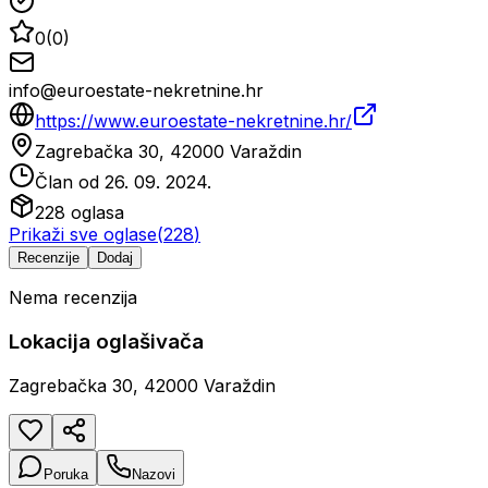
0
(
0
)
info@euroestate-nekretnine.hr
https://www.euroestate-nekretnine.hr/
Zagrebačka 30, 42000 Varaždin
Član od
26. 09. 2024.
228
oglasa
Prikaži sve oglase
(
228
)
Recenzije
Dodaj
Nema recenzija
Lokacija oglašivača
Zagrebačka 30, 42000 Varaždin
Poruka
Nazovi