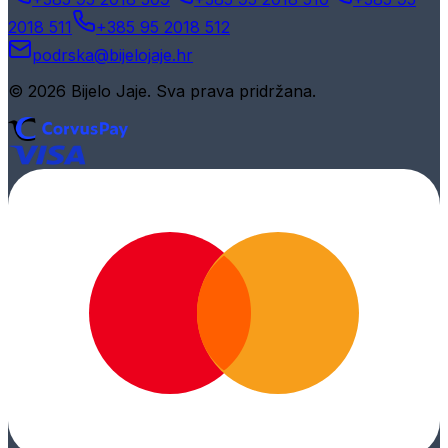
2018 511
+385 95 2018 512
podrska@bijelojaje.hr
© 2026 Bijelo Jaje. Sva prava pridržana.