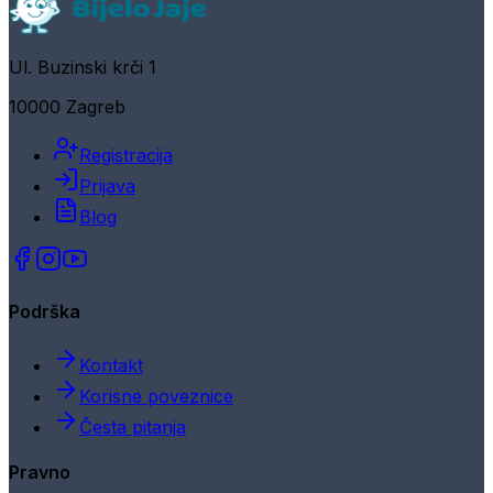
Ul. Buzinski krči 1
10000 Zagreb
Registracija
Prijava
Blog
Podrška
Kontakt
Korisne poveznice
Česta pitanja
Pravno