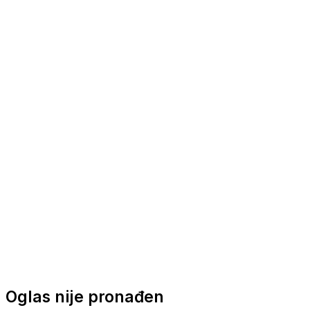
Nautička oprema
Brodski motori
Turizam
Apartmani
Sobe
Kuće za odmor
Aranžmani
Oglas nije pronađen