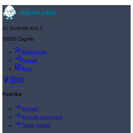
Ul. Buzinski krči 1
10000 Zagreb
Registracija
Prijava
Blog
Podrška
Kontakt
Korisne poveznice
Česta pitanja