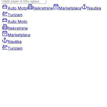
Auto Moto
Nekretnine
Marketplace
Nautika
Turizam
Auto Moto
Nekretnine
Marketplace
Nautika
Turizam
Auto Moto
Rabljeni automobili
Novi automobili
Motocikli / motori
Gospodarska vozila
Rezervni dijelovi i oprema
Kamperi i kamp prikolice