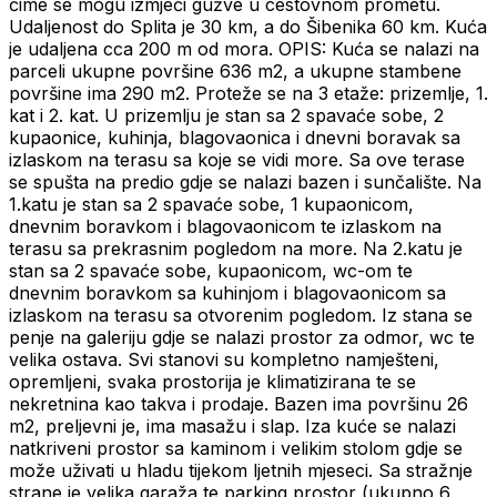
čime se mogu izmjeći gužve u cestovnom prometu.
Udaljenost do Splita je 30 km, a do Šibenika 60 km. Kuća
je udaljena cca 200 m od mora. OPIS: Kuća se nalazi na
parceli ukupne površine 636 m2, a ukupne stambene
površine ima 290 m2. Proteže se na 3 etaže: prizemlje, 1.
kat i 2. kat. U prizemlju je stan sa 2 spavaće sobe, 2
kupaonice, kuhinja, blagovaonica i dnevni boravak sa
izlaskom na terasu sa koje se vidi more. Sa ove terase
se spušta na predio gdje se nalazi bazen i sunčalište. Na
1.katu je stan sa 2 spavaće sobe, 1 kupaonicom,
dnevnim boravkom i blagovaonicom te izlaskom na
terasu sa prekrasnim pogledom na more. Na 2.katu je
stan sa 2 spavaće sobe, kupaonicom, wc-om te
dnevnim boravkom sa kuhinjom i blagovaonicom sa
izlaskom na terasu sa otvorenim pogledom. Iz stana se
penje na galeriju gdje se nalazi prostor za odmor, wc te
velika ostava. Svi stanovi su kompletno namješteni,
opremljeni, svaka prostorija je klimatizirana te se
nekretnina kao takva i prodaje. Bazen ima površinu 26
m2, preljevni je, ima masažu i slap. Iza kuće se nalazi
natkriveni prostor sa kaminom i velikim stolom gdje se
može uživati u hladu tijekom ljetnih mjeseci. Sa stražnje
strane je velika garaža te parking prostor (ukupno 6