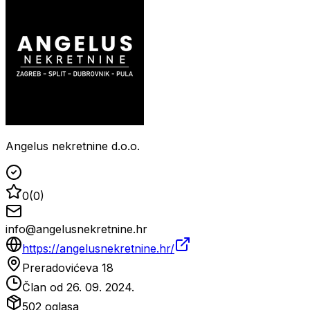
Angelus nekretnine d.o.o.
0
(
0
)
info@angelusnekretnine.hr
https://angelusnekretnine.hr/
Preradovićeva 18
Član od
26. 09. 2024.
502
oglasa