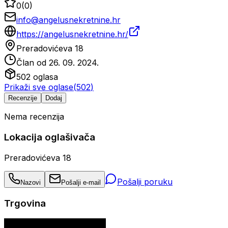
0
(
0
)
info@angelusnekretnine.hr
https://angelusnekretnine.hr/
Preradovićeva 18
Član od
26. 09. 2024.
502
oglasa
Prikaži sve oglase
(
502
)
Recenzije
Dodaj
Nema recenzija
Lokacija oglašivača
Preradovićeva 18
Pošalji poruku
Nazovi
Pošalji e-mail
Trgovina