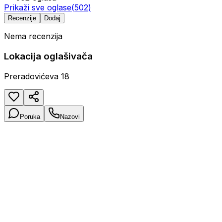
Prikaži sve oglase
(
502
)
Recenzije
Dodaj
Nema recenzija
Lokacija oglašivača
Preradovićeva 18
Poruka
Nazovi