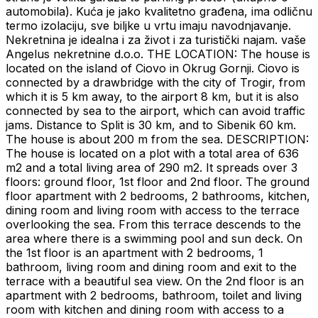
automobila). Kuća je jako kvalitetno građena, ima odličnu
termo izolaciju, sve biljke u vrtu imaju navodnjavanje.
Nekretnina je idealna i za život i za turistički najam. vaše
Angelus nekretnine d.o.o. THE LOCATION: The house is
located on the island of Ciovo in Okrug Gornji. Ciovo is
connected by a drawbridge with the city of Trogir, from
which it is 5 km away, to the airport 8 km, but it is also
connected by sea to the airport, which can avoid traffic
jams. Distance to Split is 30 km, and to Sibenik 60 km.
The house is about 200 m from the sea. DESCRIPTION:
The house is located on a plot with a total area of ​​636
m2 and a total living area of ​​290 m2. It spreads over 3
floors: ground floor, 1st floor and 2nd floor. The ground
floor apartment with 2 bedrooms, 2 bathrooms, kitchen,
dining room and living room with access to the terrace
overlooking the sea. From this terrace descends to the
area where there is a swimming pool and sun deck. On
the 1st floor is an apartment with 2 bedrooms, 1
bathroom, living room and dining room and exit to the
terrace with a beautiful sea view. On the 2nd floor is an
apartment with 2 bedrooms, bathroom, toilet and living
room with kitchen and dining room with access to a