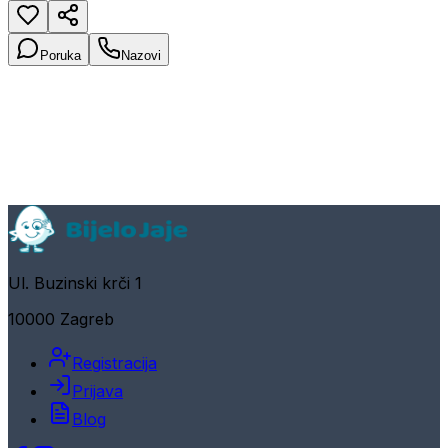
Poruka
Nazovi
Ul. Buzinski krči 1
10000 Zagreb
Registracija
Prijava
Blog