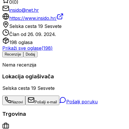
0
(
0
)
insido@net.hr
https://www.insido.hr/
Selska cesta 19 Sesvete
Član od
26. 09. 2024.
198
oglasa
Prikaži sve oglase
(
198
)
Recenzije
Dodaj
Nema recenzija
Lokacija oglašivača
Selska cesta 19 Sesvete
Pošalji poruku
Nazovi
Pošalji e-mail
Trgovina