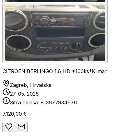
CITROEN BERLINGO 1.6 HDI*100ks*Klima*
Zagreb, Hrvatska
27. 05. 2026.
Šifra oglasa:
813677934676
7.120,00 €