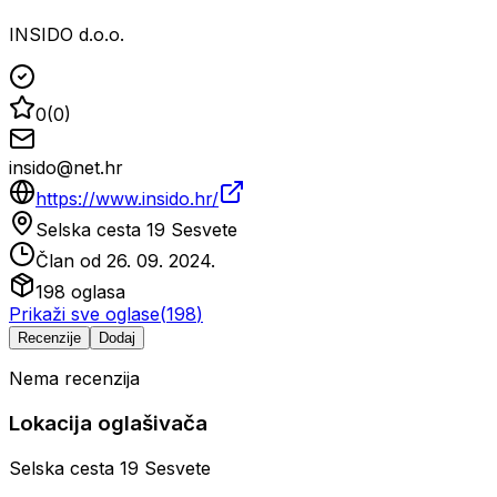
INSIDO d.o.o.
0
(
0
)
insido@net.hr
https://www.insido.hr/
Selska cesta 19 Sesvete
Član od
26. 09. 2024.
198
oglasa
Prikaži sve oglase
(
198
)
Recenzije
Dodaj
Nema recenzija
Lokacija oglašivača
Selska cesta 19 Sesvete