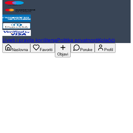
Uvjeti i pravila korištenja
Politika privatnosti
Kolačići
Naslovna
Favoriti
Poruke
Profil
Objavi