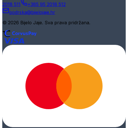
2018 511
+385 95 2018 512
podrska@bijelojaje.hr
© 2026 Bijelo Jaje. Sva prava pridržana.