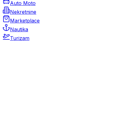
Auto Moto
Nekretnine
Marketplace
Nautika
Turizam
Auto Moto
Rabljeni automobili
Novi automobili
Motocikli / motori
Gospodarska vozila
Rezervni dijelovi i oprema
Kamperi i kamp prikolice
Oldtimeri
Karambolirani automobili