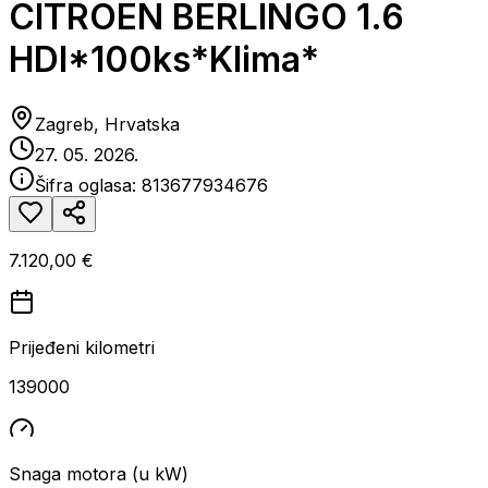
CITROEN BERLINGO 1.6
HDI*100ks*Klima*
Zagreb, Hrvatska
27. 05. 2026.
Šifra oglasa:
813677934676
7.120,00 €
Prijeđeni kilometri
139000
Snaga motora (u kW)