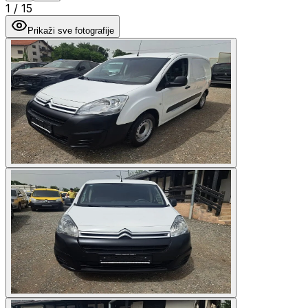
1
/
15
Prikaži sve fotografije