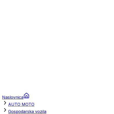
Plovila
Charter
Prikolice za plovila
Brodski rezervni dijelovi
Nautička oprema
Brodski motori
Turizam
Apartmani
Sobe
Kuće za odmor
Aranžmani
Naslovnica
AUTO MOTO
Gospodarska vozila