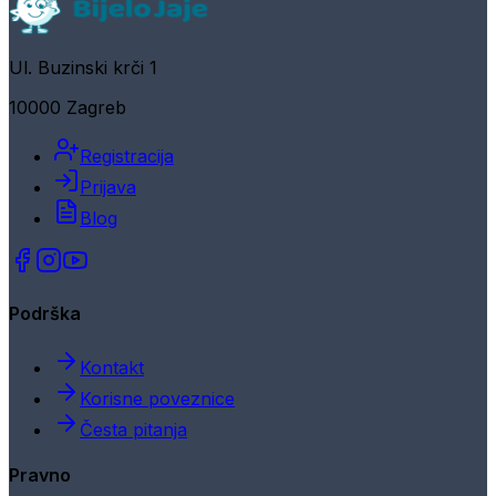
Ul. Buzinski krči 1
10000 Zagreb
Registracija
Prijava
Blog
Podrška
Kontakt
Korisne poveznice
Česta pitanja
Pravno