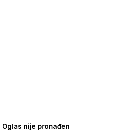
Nautička oprema
Brodski motori
Turizam
Apartmani
Sobe
Kuće za odmor
Aranžmani
Oglas nije pronađen