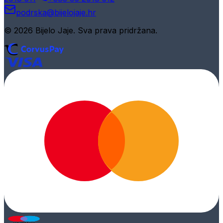
podrska@bijelojaje.hr
© 2026 Bijelo Jaje. Sva prava pridržana.