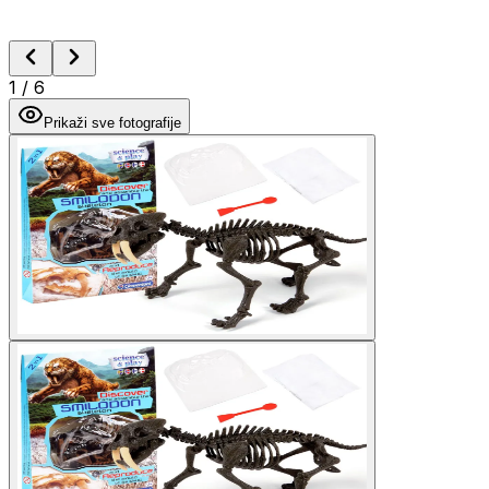
1
/
6
Prikaži sve fotografije