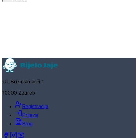
Ul. Buzinski krči 1
10000 Zagreb
Registracija
Prijava
Blog