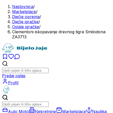
Naslovnica
/
Marketplace
/
Dječja oprema
/
Dječje igračke
/
Ostale igračke
/
Clementoni iskopavanje drevnog tigra Smilodona
ZA3713
Predaj oglas
Profil
Auto Moto
Nekretnine
Marketplace
Nautika