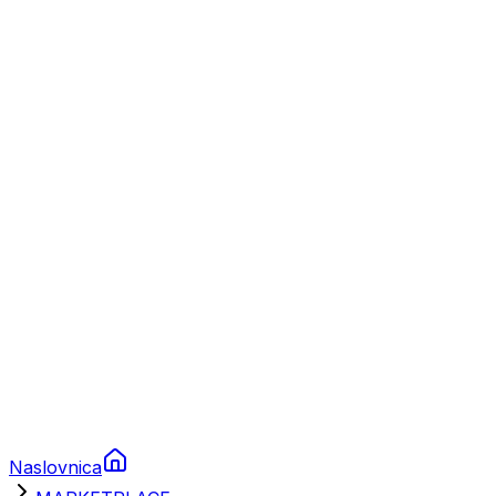
Nautika
Plovila
Charter
Prikolice za plovila
Brodski rezervni dijelovi
Nautička oprema
Brodski motori
Turizam
Apartmani
Sobe
Kuće za odmor
Aranžmani
Naslovnica