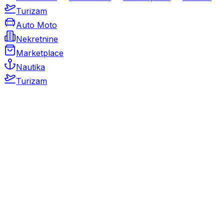
Turizam
Auto Moto
Nekretnine
Marketplace
Nautika
Turizam
Auto Moto
Rabljeni automobili
Novi automobili
Motocikli / motori
Gospodarska vozila
Rezervni dijelovi i oprema
Kamperi i kamp prikolice
Oldtimeri