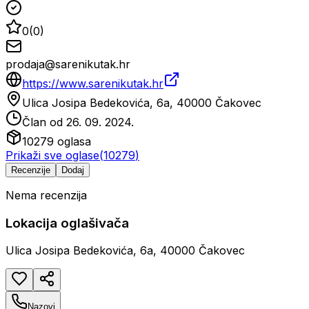
0
(
0
)
prodaja@sarenikutak.hr
https://www.sarenikutak.hr
Ulica Josipa Bedekovića, 6a, 40000 Čakovec
Član od
26. 09. 2024.
10279
oglasa
Prikaži sve oglase
(
10279
)
Recenzije
Dodaj
Nema recenzija
Lokacija oglašivača
Ulica Josipa Bedekovića, 6a, 40000 Čakovec
Nazovi