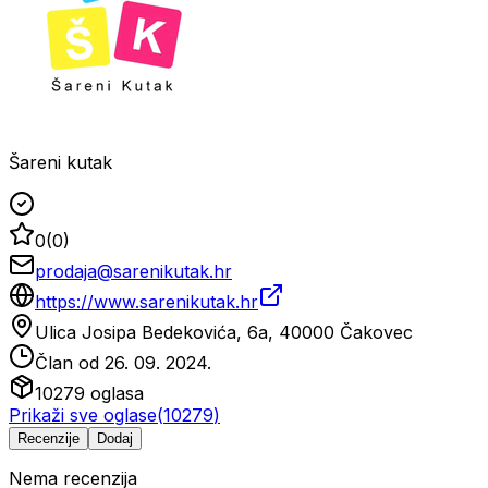
Šareni kutak
0
(
0
)
prodaja@sarenikutak.hr
https://www.sarenikutak.hr
Ulica Josipa Bedekovića, 6a, 40000 Čakovec
Član od
26. 09. 2024.
10279
oglasa
Prikaži sve oglase
(
10279
)
Recenzije
Dodaj
Nema recenzija