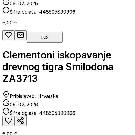
09. 07. 2026.
Šifra oglasa:
448505890906
6,00 €
Kupi
Clementoni iskopavanje
drevnog tigra Smilodona
ZA3713
Pribislavec, Hrvatska
09. 07. 2026.
Šifra oglasa:
448505890906
6,00 €