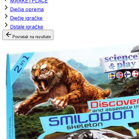
MARKETPLACE
Dječja oprema
Dječje igračke
Ostale igračke
Povratak na rezultate