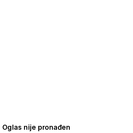
Nautička oprema
Brodski motori
Turizam
Apartmani
Sobe
Kuće za odmor
Aranžmani
Oglas nije pronađen