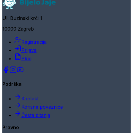
Ul. Buzinski krči 1
10000 Zagreb
Registracija
Prijava
Blog
Podrška
Kontakt
Korisne poveznice
Česta pitanja
Pravno