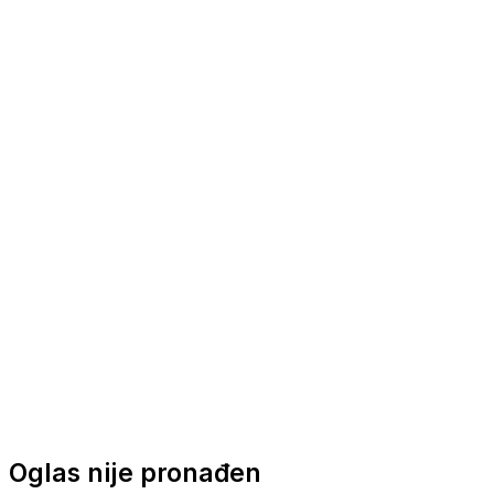
Nautička oprema
Brodski motori
Turizam
Apartmani
Sobe
Kuće za odmor
Aranžmani
Oglas nije pronađen