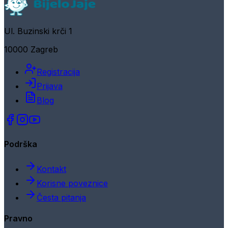
Ul. Buzinski krči 1
10000 Zagreb
Registracija
Prijava
Blog
Podrška
Kontakt
Korisne poveznice
Česta pitanja
Pravno