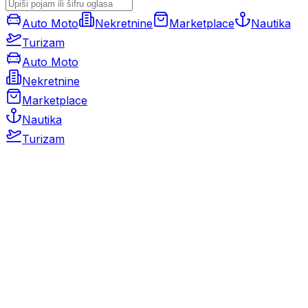
Auto Moto
Nekretnine
Marketplace
Nautika
Turizam
Auto Moto
Nekretnine
Marketplace
Nautika
Turizam
Auto Moto
Rabljeni automobili
Novi automobili
Motocikli / motori
Gospodarska vozila
Rezervni dijelovi i oprema
Kamperi i kamp prikolice