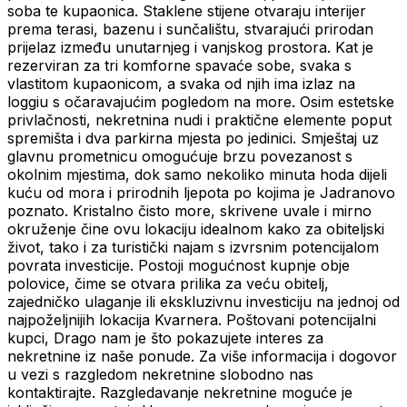
soba te kupaonica. Staklene stijene otvaraju interijer
prema terasi, bazenu i sunčalištu, stvarajući prirodan
prijelaz između unutarnjeg i vanjskog prostora. Kat je
rezerviran za tri komforne spavaće sobe, svaka s
vlastitom kupaonicom, a svaka od njih ima izlaz na
loggiu s očaravajućim pogledom na more. Osim estetske
privlačnosti, nekretnina nudi i praktične elemente poput
spremišta i dva parkirna mjesta po jedinici. Smještaj uz
glavnu prometnicu omogućuje brzu povezanost s
okolnim mjestima, dok samo nekoliko minuta hoda dijeli
kuću od mora i prirodnih ljepota po kojima je Jadranovo
poznato. Kristalno čisto more, skrivene uvale i mirno
okruženje čine ovu lokaciju idealnom kako za obiteljski
život, tako i za turistički najam s izvrsnim potencijalom
povrata investicije. Postoji mogućnost kupnje obje
polovice, čime se otvara prilika za veću obitelj,
zajedničko ulaganje ili ekskluzivnu investiciju na jednoj od
najpoželjnijih lokacija Kvarnera. Poštovani potencijalni
kupci, Drago nam je što pokazujete interes za
nekretnine iz naše ponude. Za više informacija i dogovor
u vezi s razgledom nekretnine slobodno nas
kontaktirajte. Razgledavanje nekretnine moguće je