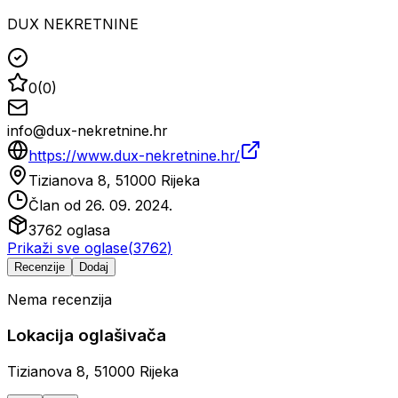
DUX NEKRETNINE
0
(
0
)
info@dux-nekretnine.hr
https://www.dux-nekretnine.hr/
Tizianova 8, 51000 Rijeka
Član od
26. 09. 2024.
3762
oglasa
Prikaži sve oglase
(
3762
)
Recenzije
Dodaj
Nema recenzija
Lokacija oglašivača
Tizianova 8, 51000 Rijeka