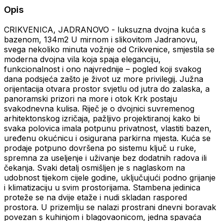
Opis
CRIKVENICA, JADRANOVO - luksuzna dvojna kuća s
bazenom, 134m2 U mirnom i slikovitom Jadranovu,
svega nekoliko minuta vožnje od Crikvenice, smjestila se
moderna dvojna vila koja spaja eleganciju,
funkcionalnost i ono najvrednije – pogled koji svakog
dana podsjeća zašto je život uz more privilegij. Južna
orijentacija otvara prostor svjetlu od jutra do zalaska, a
panoramski prizori na more i otok Krk postaju
svakodnevna kulisa. Riječ je o dvojnici suvremenog
arhitektonskog izričaja, pažljivo projektiranoj kako bi
svaka polovica imala potpunu privatnost, vlastiti bazen,
uređenu okućnicu i osigurana parkirna mjesta. Kuća se
prodaje potpuno dovršena po sistemu ključ u ruke,
spremna za useljenje i uživanje bez dodatnih radova ili
čekanja. Svaki detalj osmišljen je s naglaskom na
udobnost tijekom cijele godine, uključujući podno grijanje
i klimatizaciju u svim prostorijama. Stambena jedinica
proteže se na dvije etaže i nudi skladan raspored
prostora. U prizemlju se nalazi prostrani dnevni boravak
povezan s kuhinjom i blagovaonicom, jedna spavaća