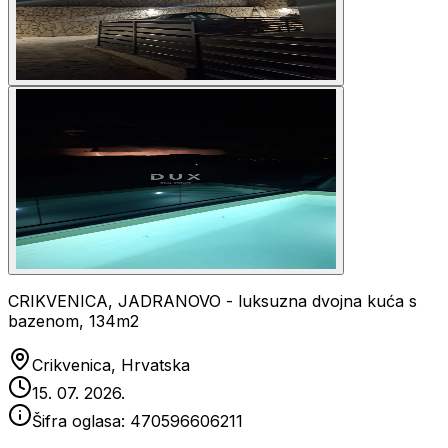
CRIKVENICA, JADRANOVO - luksuzna dvojna kuća s
bazenom, 134m2
Crikvenica, Hrvatska
15. 07. 2026.
Šifra oglasa:
470596606211