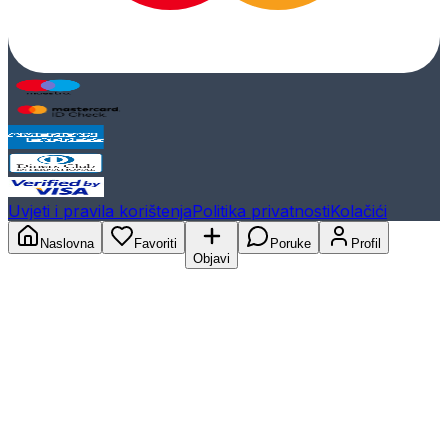
Uvjeti i pravila korištenja
Politika privatnosti
Kolačići
Naslovna
Favoriti
Poruke
Profil
Objavi