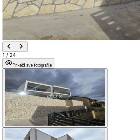
1
/
24
Prikaži sve fotografije