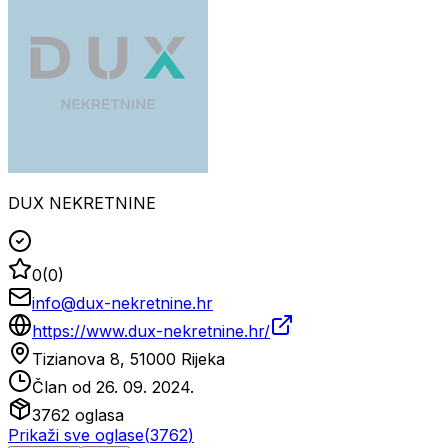
DUX NEKRETNINE
0
(
0
)
info@dux-nekretnine.hr
https://www.dux-nekretnine.hr/
Tizianova 8, 51000 Rijeka
Član od
26. 09. 2024.
3762
oglasa
Prikaži sve oglase
(
3762
)