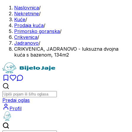
Naslovnica
/
Nekretnine
/
Kuće
/
Prodaja kuća
/
Primorsko goranska
/
Crikvenica
/
Jadranovo
/
CRIKVENICA, JADRANOVO - luksuzna dvojna
kuća s bazenom, 134m2
Predaj oglas
Profil