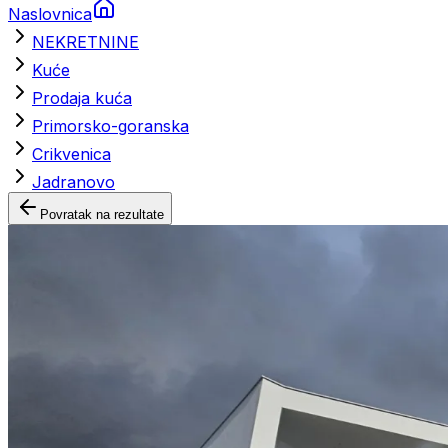
Naslovnica
NEKRETNINE
Kuće
Prodaja kuća
Primorsko-goranska
Crikvenica
Jadranovo
Povratak na rezultate