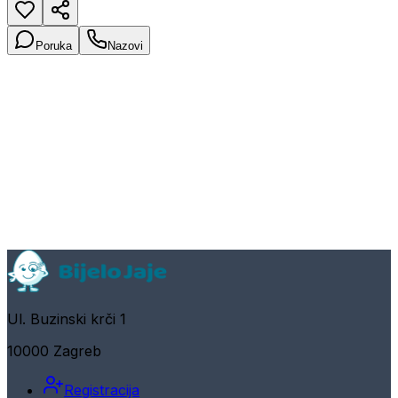
Poruka
Nazovi
Ul. Buzinski krči 1
10000 Zagreb
Registracija