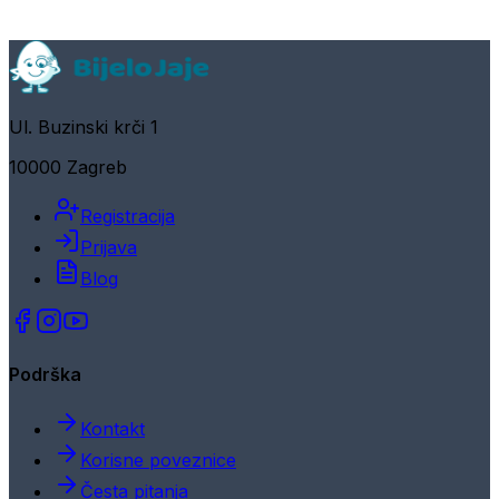
Ul. Buzinski krči 1
10000 Zagreb
Registracija
Prijava
Blog
Podrška
Kontakt
Korisne poveznice
Česta pitanja