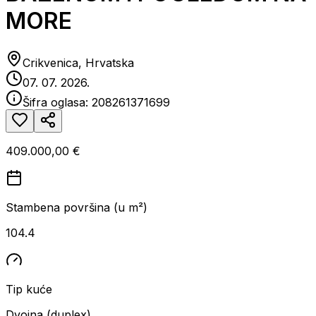
MORE
Crikvenica, Hrvatska
07. 07. 2026.
Šifra oglasa:
208261371699
409.000,00 €
Stambena površina (u m²)
104.4
Tip kuće
Dvojna (duplex)