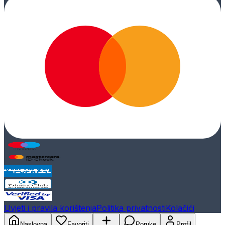
Uvjeti i pravila korištenja
Politika privatnosti
Kolačići
Naslovna
Favoriti
Poruke
Profil