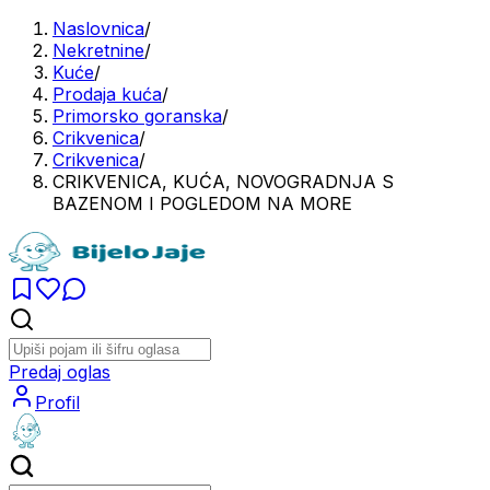
Naslovnica
/
Nekretnine
/
Kuće
/
Prodaja kuća
/
Primorsko goranska
/
Crikvenica
/
Crikvenica
/
CRIKVENICA, KUĆA, NOVOGRADNJA S
BAZENOM I POGLEDOM NA MORE
Predaj oglas
Profil