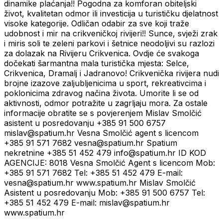
dinamike plaćanja!! Pogodna za komforan obiteljski
život, kvalitetan odmor ili investicija u turističku djelatnost
visoke kategorije. Odličan odabir za sve koji traže
udobnost i mir na crikveničkoj rivijeri!! Sunce, svježi zrak
i miris soli te zeleni parkovi i šetnice neodoljivi su razlozi
za dolazak na Rivijeru Crikvenica. Ovdje će svakoga
dočekati šarmantna mala turistička mjesta: Selce,
Crikvenica, Dramalj i Jadranovo! Crikvenička rivijera nudi
brojne izazove zaljubljenicima u sport, rekreativcima i
poklonicima zdravog načina života. Umorite li se od
aktivnosti, odmor potražite u zagrljaju mora. Za ostale
informacije obratite se s povjerenjem Mislav Smolčić
asistent u posredovanju +385 91 500 6757
mislav@spatium.hr Vesna Smolčić agent s licencom
+385 91 571 7682 vesna@spatium.hr Spatium
nekretnine +385 51 452 479 info@spatium.hr ID KOD
AGENCIJE: 8018 Vesna Smolčić Agent s licencom Mob:
+385 91 571 7682 Tel: +385 51 452 479 E-mail:
vesna@spatium.hr www.spatium.hr Mislav Smolčić
Asistent u posredovanju Mob: +385 91 500 6757 Tel:
+385 51 452 479 E-mail: mislav@spatium.hr
www.spatium.hr