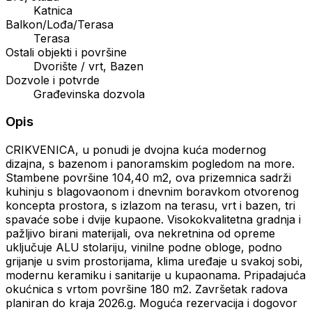
Katnica
Balkon/Lođa/Terasa
Terasa
Ostali objekti i površine
Dvorište / vrt, Bazen
Dozvole i potvrde
Građevinska dozvola
Opis
CRIKVENICA, u ponudi je dvojna kuća modernog
dizajna, s bazenom i panoramskim pogledom na more.
Stambene površine 104,40 m2, ova prizemnica sadrži
kuhinju s blagovaonom i dnevnim boravkom otvorenog
koncepta prostora, s izlazom na terasu, vrt i bazen, tri
spavaće sobe i dvije kupaone. Visokokvalitetna gradnja i
pažljivo birani materijali, ova nekretnina od opreme
uključuje ALU stolariju, vinilne podne obloge, podno
grijanje u svim prostorijama, klima uređaje u svakoj sobi,
modernu keramiku i sanitarije u kupaonama. Pripadajuća
okućnica s vrtom površine 180 m2. Završetak radova
planiran do kraja 2026.g. Moguća rezervacija i dogovor