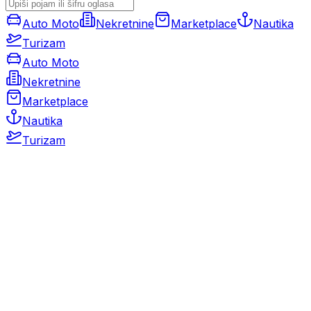
Auto Moto
Nekretnine
Marketplace
Nautika
Turizam
Auto Moto
Nekretnine
Marketplace
Nautika
Turizam
Auto Moto
Rabljeni automobili
Novi automobili
Motocikli / motori
Gospodarska vozila
Rezervni dijelovi i oprema
Kamperi i kamp prikolice