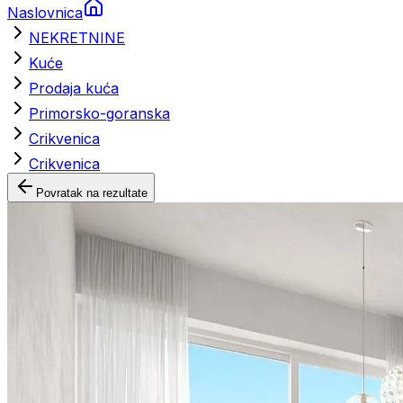
Naslovnica
NEKRETNINE
Kuće
Prodaja kuća
Primorsko-goranska
Crikvenica
Crikvenica
Povratak na rezultate