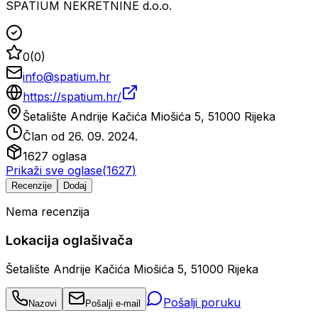
SPATIUM NEKRETNINE d.o.o.
0
(
0
)
info@spatium.hr
https://spatium.hr/
Šetalište Andrije Kačića Miošića 5, 51000 Rijeka
Član od
26. 09. 2024.
1627
oglasa
Prikaži sve oglase
(
1627
)
Recenzije
Dodaj
Nema recenzija
Lokacija oglašivača
Šetalište Andrije Kačića Miošića 5, 51000 Rijeka
Pošalji poruku
Nazovi
Pošalji e-mail