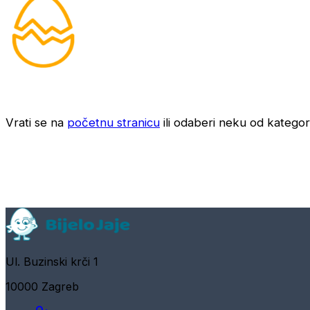
Vrati se na
početnu stranicu
ili odaberi neku od kategori
Ul. Buzinski krči 1
10000 Zagreb