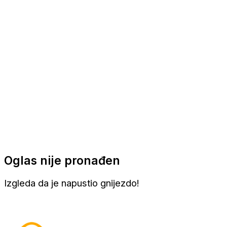
Apartmani
Sobe
Kuće za odmor
Aranžmani
Oglas nije pronađen
Izgleda da je napustio gnijezdo!