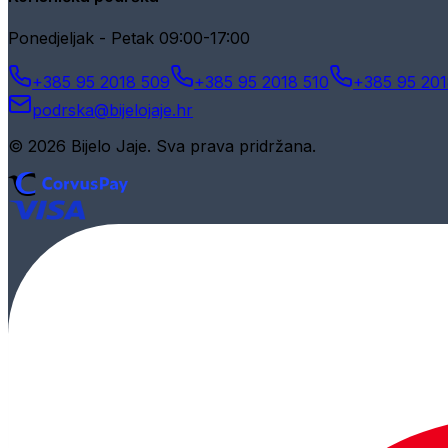
Ponedjeljak - Petak 09:00-17:00
+385 95 2018 509
+385 95 2018 510
+385 95 201
podrska@bijelojaje.hr
© 2026 Bijelo Jaje. Sva prava pridržana.