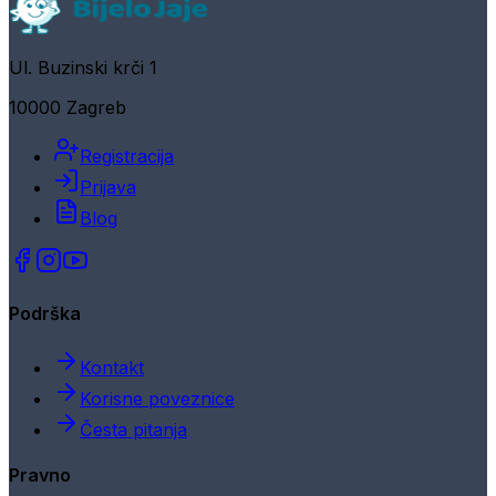
Ul. Buzinski krči 1
10000 Zagreb
Registracija
Prijava
Blog
Podrška
Kontakt
Korisne poveznice
Česta pitanja
Pravno