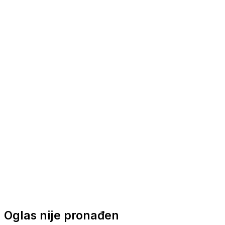
Nautička oprema
Brodski motori
Turizam
Apartmani
Sobe
Kuće za odmor
Aranžmani
Oglas nije pronađen