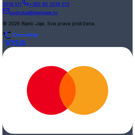
2018 511
+385 95 2018 512
podrska@bijelojaje.hr
© 2026 Bijelo Jaje. Sva prava pridržana.