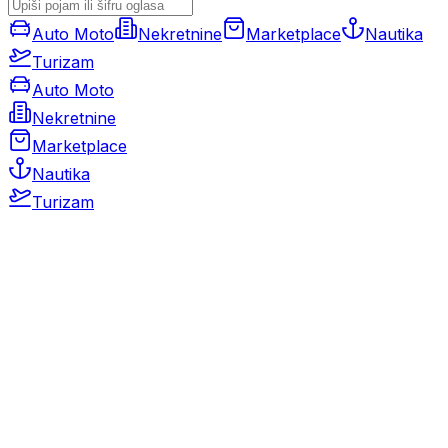
Auto Moto
Nekretnine
Marketplace
Nautika
Turizam
Auto Moto
Nekretnine
Marketplace
Nautika
Turizam
Auto Moto
Rabljeni automobili
Novi automobili
Motocikli / motori
Gospodarska vozila
Rezervni dijelovi i oprema
Kamperi i kamp prikolice