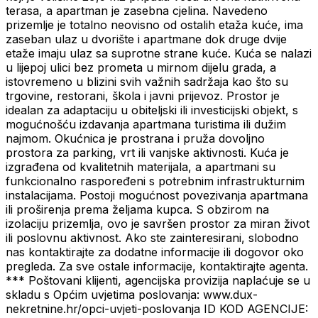
terasa, a apartman je zasebna cjelina. Navedeno
prizemlje je totalno neovisno od ostalih etaža kuće, ima
zaseban ulaz u dvorište i apartmane dok druge dvije
etaže imaju ulaz sa suprotne strane kuće. Kuća se nalazi
u lijepoj ulici bez prometa u mirnom dijelu grada, a
istovremeno u blizini svih važnih sadržaja kao što su
trgovine, restorani, škola i javni prijevoz. Prostor je
idealan za adaptaciju u obiteljski ili investicijski objekt, s
mogućnošću izdavanja apartmana turistima ili dužim
najmom. Okućnica je prostrana i pruža dovoljno
prostora za parking, vrt ili vanjske aktivnosti. Kuća je
izgrađena od kvalitetnih materijala, a apartmani su
funkcionalno raspoređeni s potrebnim infrastrukturnim
instalacijama. Postoji mogućnost povezivanja apartmana
ili proširenja prema željama kupca. S obzirom na
izolaciju prizemlja, ovo je savršen prostor za miran život
ili poslovnu aktivnost. Ako ste zainteresirani, slobodno
nas kontaktirajte za dodatne informacije ili dogovor oko
pregleda. Za sve ostale informacije, kontaktirajte agenta.
*** Poštovani klijenti, agencijska provizija naplaćuje se u
skladu s Općim uvjetima poslovanja: www.dux-
nekretnine.hr/opci-uvjeti-poslovanja ID KOD AGENCIJE: