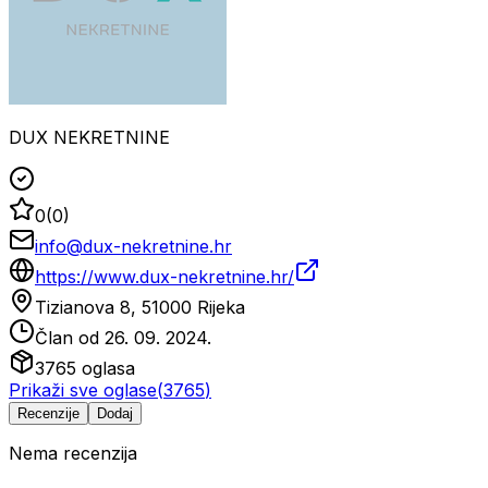
DUX NEKRETNINE
0
(
0
)
info@dux-nekretnine.hr
https://www.dux-nekretnine.hr/
Tizianova 8, 51000 Rijeka
Član od
26. 09. 2024.
3765
oglasa
Prikaži sve oglase
(
3765
)
Recenzije
Dodaj
Nema recenzija