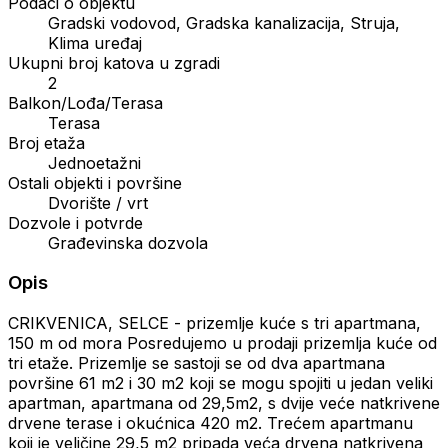
Podaci o objektu
Gradski vodovod, Gradska kanalizacija, Struja,
Klima uređaj
Ukupni broj katova u zgradi
2
Balkon/Lođa/Terasa
Terasa
Broj etaža
Jednoetažni
Ostali objekti i površine
Dvorište / vrt
Dozvole i potvrde
Građevinska dozvola
Opis
CRIKVENICA, SELCE - prizemlje kuće s tri apartmana,
150 m od mora Posredujemo u prodaji prizemlja kuće od
tri etaže. Prizemlje se sastoji se od dva apartmana
površine 61 m2 i 30 m2 koji se mogu spojiti u jedan veliki
apartman, apartmana od 29,5m2, s dvije veće natkrivene
drvene terase i okućnica 420 m2. Trećem apartmanu
koji je veličine 29,5 m2 pripada veća drvena natkrivena