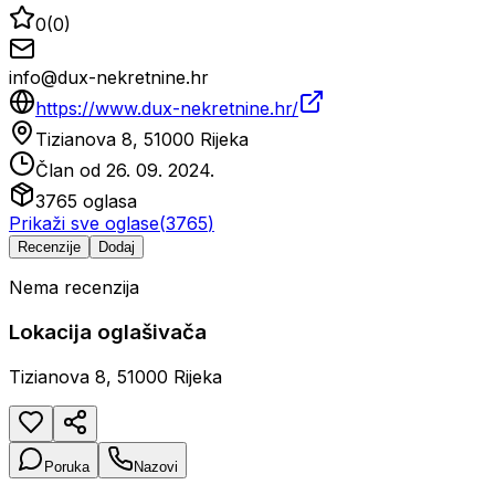
0
(
0
)
info@dux-nekretnine.hr
https://www.dux-nekretnine.hr/
Tizianova 8, 51000 Rijeka
Član od
26. 09. 2024.
3765
oglasa
Prikaži sve oglase
(
3765
)
Recenzije
Dodaj
Nema recenzija
Lokacija oglašivača
Tizianova 8, 51000 Rijeka
Poruka
Nazovi