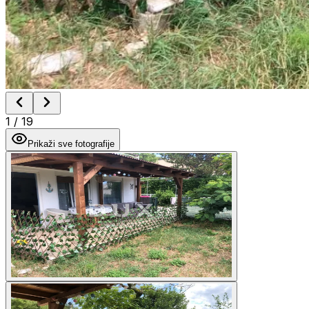
1
/
19
Prikaži sve fotografije