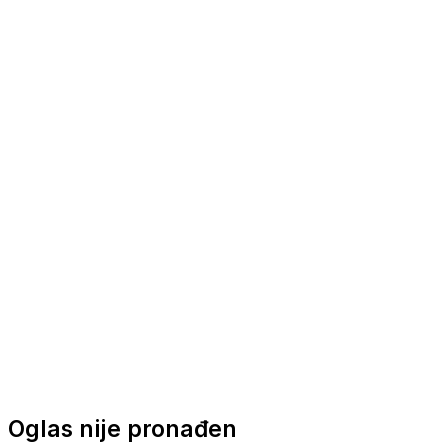
Nautička oprema
Brodski motori
Turizam
Apartmani
Sobe
Kuće za odmor
Aranžmani
Oglas nije pronađen