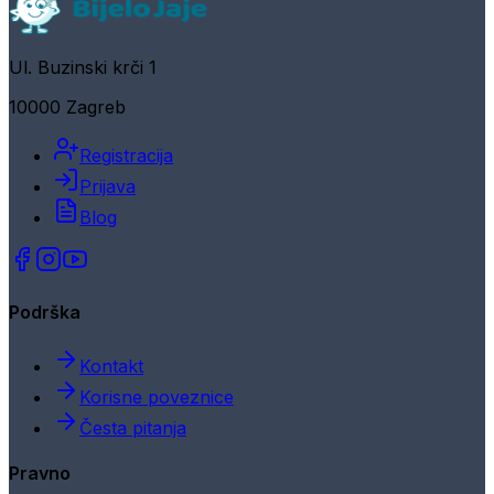
Ul. Buzinski krči 1
10000 Zagreb
Registracija
Prijava
Blog
Podrška
Kontakt
Korisne poveznice
Česta pitanja
Pravno