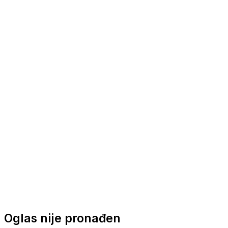
Nautička oprema
Brodski motori
Turizam
Apartmani
Sobe
Kuće za odmor
Aranžmani
Oglas nije pronađen