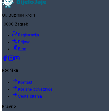
Ul. Buzinski krči 1
10000 Zagreb
Registracija
Prijava
Blog
Podrška
Kontakt
Korisne poveznice
Česta pitanja
Pravno