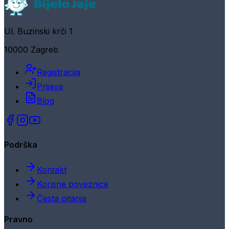
Ul. Buzinski krči 1
10000 Zagreb
Registracija
Prijava
Blog
Podrška
Kontakt
Korisne poveznice
Česta pitanja
Pravno