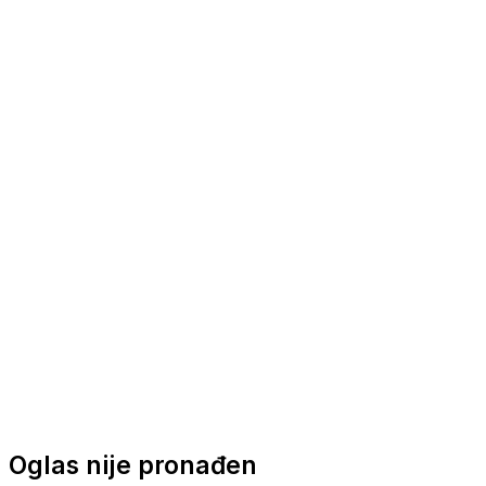
Nautička oprema
Brodski motori
Turizam
Apartmani
Sobe
Kuće za odmor
Aranžmani
Oglas nije pronađen