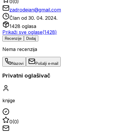
0
(
0
)
zadrodejan@gmail.com
Član od
30. 04. 2024.
1428
oglasa
Prikaži sve oglase
(
1428
)
Recenzije
Dodaj
Nema recenzija
Nazovi
Pošalji e-mail
Privatni oglašivač
knjige
0
(
0
)