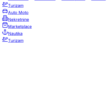
Turizam
Auto Moto
Nekretnine
Marketplace
Nautika
Turizam
Auto Moto
Rabljeni automobili
Novi automobili
Motocikli / motori
Gospodarska vozila
Rezervni dijelovi i oprema
Kamperi i kamp prikolice
Oldtimeri