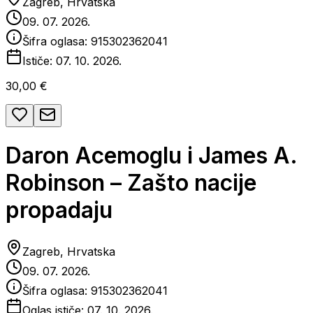
Zagreb, Hrvatska
09. 07. 2026.
Šifra oglasa:
915302362041
Ističe:
07. 10. 2026.
30,00 €
Daron Acemoglu i James A.
Robinson – Zašto nacije
propadaju
Zagreb, Hrvatska
09. 07. 2026.
Šifra oglasa:
915302362041
Oglas ističe:
07. 10. 2026.