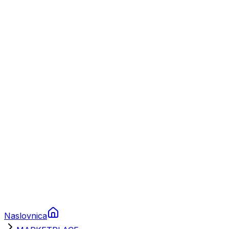
Nautika
Plovila
Charter
Prikolice za plovila
Brodski rezervni dijelovi
Nautička oprema
Brodski motori
Turizam
Apartmani
Sobe
Kuće za odmor
Aranžmani
Naslovnica