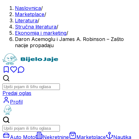
Naslovnica
/
Marketplace
/
Literatura
/
Stručna literatura
/
Ekonomija i marketing
/
Daron Acemoglu i James A. Robinson – Zašto
nacije propadaju
Predaj oglas
Profil
Auto Moto
Nekretnine
Marketplace
Nautika