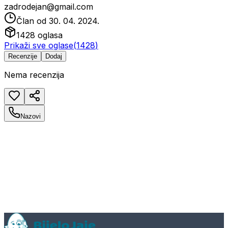
zadrodejan@gmail.com
Član od
30. 04. 2024.
1428
oglasa
Prikaži sve oglase
(
1428
)
Recenzije
Dodaj
Nema recenzija
Nazovi