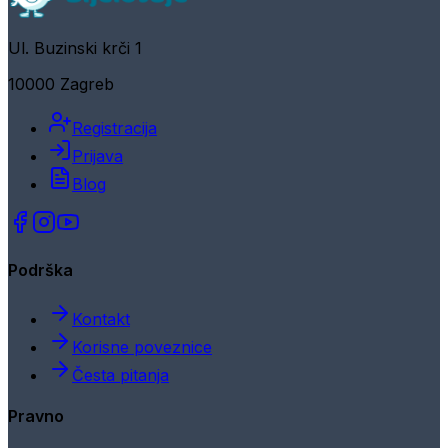
Ul. Buzinski krči 1
10000 Zagreb
Registracija
Prijava
Blog
Podrška
Kontakt
Korisne poveznice
Česta pitanja
Pravno