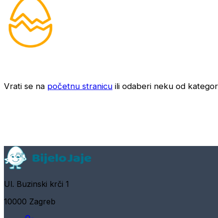
Vrati se na
početnu stranicu
ili odaberi neku od kategori
Ul. Buzinski krči 1
10000 Zagreb