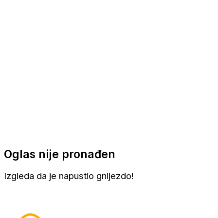
Apartmani
Sobe
Kuće za odmor
Aranžmani
Oglas nije pronađen
Izgleda da je napustio gnijezdo!