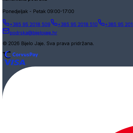
Ponedjeljak - Petak 09:00-17:00
+385 95 2018 509
+385 95 2018 510
+385 95 201
podrska@bijelojaje.hr
© 2026 Bijelo Jaje. Sva prava pridržana.