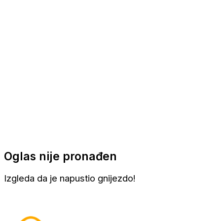
Apartmani
Sobe
Kuće za odmor
Aranžmani
Oglas nije pronađen
Izgleda da je napustio gnijezdo!