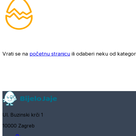
Vrati se na
početnu stranicu
ili odaberi neku od kategori
Ul. Buzinski krči 1
10000 Zagreb