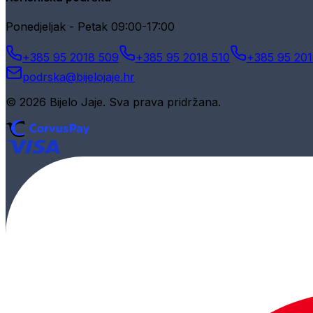
Ponedjeljak - Petak 09:00-17:00
+385 95 2018 509
+385 95 2018 510
+385 95 201
podrska@bijelojaje.hr
© 2026 Bijelo Jaje. Sva prava pridržana.